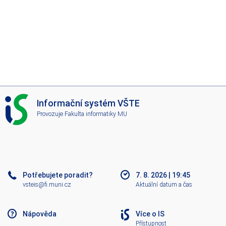
I
Informační systém VŠTE
S
Provozuje
Fakulta informatiky MU
V
Š
T
E
Potřebujete poradit?
7. 8. 2026
|
19:45
vsteis@fi.muni.cz
Aktuální datum a čas
Nápověda
Více o IS
Přístupnost