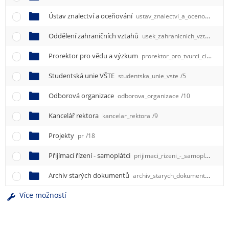
e
n
Ústav znalectví a oceňování
ustav_znalectvi_a_ocenovani
/1
u
Oddělení zahraničních vztahů
usek_zahranicnich_vztahu
/9
Prorektor pro vědu a výzkum
prorektor_pro_tvurci_cinnost
/
Studentská unie VŠTE
studentska_unie_vste
/5
Odborová organizace
odborova_organizace
/10
Kancelář rektora
kancelar_rektora
/9
Projekty
pr
/18
Přijímací řízení - samoplátci
prijimaci_rizeni_-_samoplatci
/0
Archiv starých dokumentů
archiv_starych_dokumentu
/16
Více možností