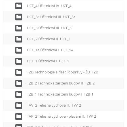
UCE_4 Účetnictví IV
UCE_4
UCE_3a Účetnictví III
UCE_3a
UCE_3 Účetnictví III
UCE_3
UCE_2 Účetnictví II
UCE_2
UCE_1a Účetnictví I
UCE_1a
UCE_1 Účetnictví I
UCE_1
TZD Technologie a řízení dopravy - ŽD
TZD
TZB_2 Technická zařízení budov II
TZB_2
TZB_1 Technické zařízení budov I
TZB_1
TVV_2 Tělesná výchova II.
TVV_2
TVP_2 Tělesná výchova - plavání II.
TVP_2