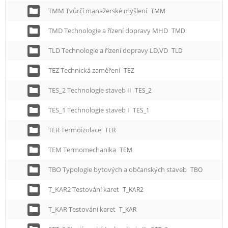
TMM Tvůrčí manažerské myšlení
TMM
TMD Technologie a řízení dopravy MHD
TMD
TLD Technologie a řízení dopravy LD,VD
TLD
TEZ Technická zaměření
TEZ
TES_2 Technologie staveb II
TES_2
TES_1 Technologie staveb I
TES_1
TER Termoizolace
TER
TEM Termomechanika
TEM
TBO Typologie bytových a občanských staveb
TBO
T_KAR2 Testování karet
T_KAR2
T_KAR Testování karet
T_KAR