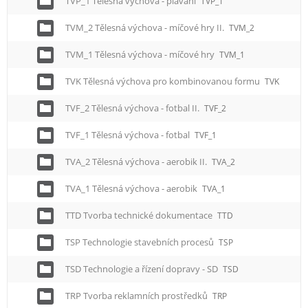
TVP_1 Tělesná výchova - plavání
TVP_1
TVM_2 Tělesná výchova - míčové hry II.
TVM_2
TVM_1 Tělesná výchova - míčové hry
TVM_1
TVK Tělesná výchova pro kombinovanou formu
TVK
TVF_2 Tělesná výchova - fotbal II.
TVF_2
TVF_1 Tělesná výchova - fotbal
TVF_1
TVA_2 Tělesná výchova - aerobik II.
TVA_2
TVA_1 Tělesná výchova - aerobik
TVA_1
TTD Tvorba technické dokumentace
TTD
TSP Technologie stavebních procesů
TSP
TSD Technologie a řízení dopravy - SD
TSD
TRP Tvorba reklamních prostředků
TRP