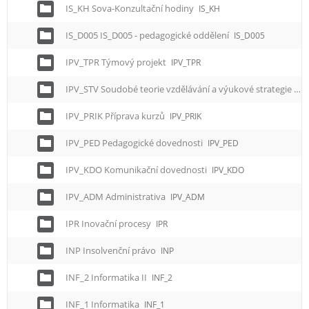
IS_KH Sova-Konzultační hodiny
IS_KH
IS_D005 IS_D005 - pedagogické oddělení
IS_D005
IPV_TPR Týmový projekt
IPV_TPR
IPV_STV Soudobé teorie vzdělávání a výukové strategie
IP
IPV_PRIK Příprava kurzů
IPV_PRIK
IPV_PED Pedagogické dovednosti
IPV_PED
IPV_KDO Komunikační dovednosti
IPV_KDO
IPV_ADM Administrativa
IPV_ADM
IPR Inovační procesy
IPR
INP Insolvenční právo
INP
INF_2 Informatika II
INF_2
INF_1 Informatika
INF_1