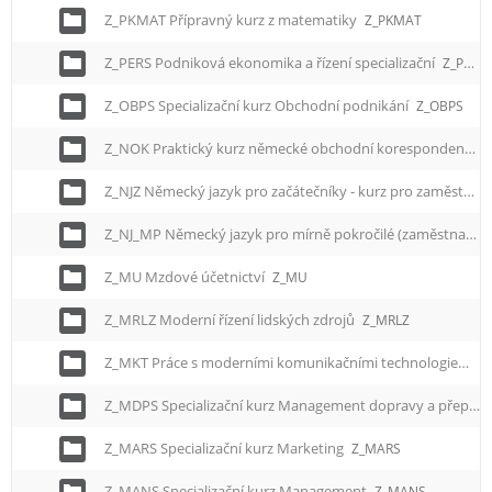
Z_PKMAT Přípravný kurz z matematiky
Z_PKMAT
Z_PERS Podniková ekonomika a řízení specializační
Z_PERS
Z_OBPS Specializační kurz Obchodní podnikání
Z_OBPS
Z_NOK Praktický kurz německé obchodní korespondence
Z_NJZ Německý jazyk pro začátečníky - kurz pro zaměstnance
Z_NJ_MP Německý jazyk pro mírně pokročilé (zaměstnanci)
Z_MU Mzdové účetnictví
Z_MU
Z_MRLZ Moderní řízení lidských zdrojů
Z_MRLZ
Z_MKT Práce s moderními komunikačními technologiemi
Z
Z_MDPS Specializační kurz Management dopravy a přepravy
Z_MARS Specializační kurz Marketing
Z_MARS
Z_MANS Specializační kurz Management
Z_MANS