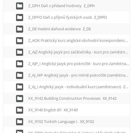
Z_DPH Daň z přidané hodnoty
Z_DPH
Z_DPFO Daň z příjmů fyzických osob
Z_DPFO
Z_DE Vedení daňové evidence
Z_DE
Z_AOK Praktický kurz anglické obchodní korespondence
Z
Z_AJZ Anglický jazyk pro začátečníky - kurz pro zaměstnance
Z_AJP_I Anglický jazyk pro pokročilé - kurz pro zaměstnance I.
Z_AJ_MP Anglický jazyk - pro mírně pokročilé (zaměstnanci)
Z_AJ_I Anglický jazyk - individuální kurz (zaměstnanci)
Z_AJ_I
XX_9142 Building Construction Processes
XX_9142
XX_9140 English B1
XX_9140
XX_9102 Turkish Language I.
XX_9102