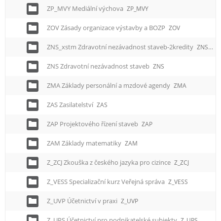
ZP_MVY Mediální výchova
ZP_MVY
ZOV Zásady organizace výstavby a BOZP
ZOV
ZNS_xstm Zdravotní nezávadnost staveb-2kredity
ZNS_xstm
ZNS Zdravotní nezávadnost staveb
ZNS
ZMA Základy personální a mzdové agendy
ZMA
ZAS Zasilatelství
ZAS
ZAP Projektového řízení staveb
ZAP
ZAM Základy matematiky
ZAM
Z_ZCJ Zkouška z českého jazyka pro cizince
Z_ZCJ
Z_VESS Specializační kurz Veřejná správa
Z_VESS
Z_UVP Účetnictví v praxi
Z_UVP
Z_UPS Účetnictví pro podnikatelské subjekty
Z_UPS