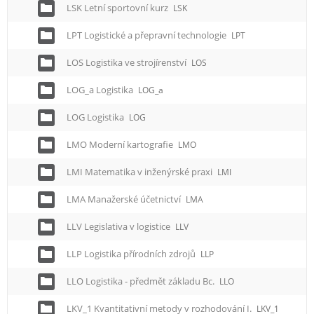
LSK Letní sportovní kurz
LSK
LPT Logistické a přepravní technologie
LPT
LOS Logistika ve strojírenství
LOS
LOG_a Logistika
LOG_a
LOG Logistika
LOG
LMO Moderní kartografie
LMO
LMI Matematika v inženýrské praxi
LMI
LMA Manažerské účetnictví
LMA
LLV Legislativa v logistice
LLV
LLP Logistika přírodních zdrojů
LLP
LLO Logistika - předmět základu Bc.
LLO
LKV_1 Kvantitativní metody v rozhodování I.
LKV_1