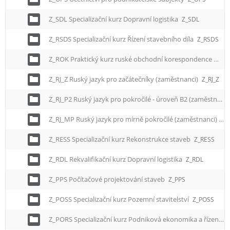
Z_SDL Specializační kurz Dopravní logistika
Z_SDL
Z_RSDS Specializační kurz Řízení stavebního díla
Z_RSDS
Z_ROK Praktický kurz ruské obchodní korespondence
Z_R
Z_RJ_Z Ruský jazyk pro začátečníky (zaměstnanci)
Z_RJ_Z
Z_RJ_P2 Ruský jazyk pro pokročilé - úroveň B2 (zaměstnanci)
Z_RJ_MP Ruský jazyk pro mírně pokročilé (zaměstnanci)
Z_
Z_RESS Specializační kurz Rekonstrukce staveb
Z_RESS
Z_RDL Rekvalifikační kurz Dopravní logistika
Z_RDL
Z_PPS Počítačové projektování staveb
Z_PPS
Z_POSS Specializační kurz Pozemní stavitelství
Z_POSS
Z_PORS Specializační kurz Podniková ekonomika a řízení
Z