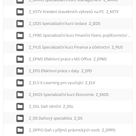
Z_KSTV Kreslení stavebních výkresů na PC
Z_KSTV
Z_IZOS Specializační kurz Izolace
Z_IZOS
Z_FPBS Specializační kurz Finanční řízení, pojišťovnictví a bankovnictví
Z_FIUS Specializační kurz Finance a účetnictví
Z_FIUS
Z_EPMS Efektivní práce s MS Office
Z_EPMS
Z_EPD Efektivní práce s daty
Z_EPD
Z_ELV E-Learning pro vyučující
Z_ELV
Z_EKOS Specializační kurz Ekonomie
Z_EKOS
Z_DSL Daň silniční
Z_DSL
Z_DS Daňový specialista
Z_DS
Z_DPPO Daň z příjmů právnických osob
Z_DPPO