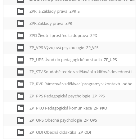
e
n
ZPR_a Základy práva
ZPR_a
u
ZPR Základy práva
ZPR
ZPD Životní prostředí a doprava
ZPD
ZP_VPS Vývojová psychologie
ZP_VPS
ZP_UPS Úvod do pedagogického studia
ZP_UPS
ZP_STV Soudobé teorie vzdělávání a klíčové dovednosti
ZP
ZP_RVP Rámcové vzdělávací programy v kontextu odborného vzdělávání
ZP_PPS Pedagogická psychologie
ZP_PPS
ZP_PKO Pedagogická komunikace
ZP_PKO
ZP_OPS Obecná psychologie
ZP_OPS
ZP_ODI Obecná didaktika
ZP_ODI