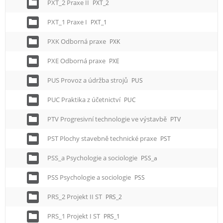
PXT_2 Praxe II
PXT_2
PXT_1 Praxe I
PXT_1
PXK Odborná praxe
PXK
PXE Odborná praxe
PXE
PUS Provoz a údržba strojů
PUS
PUC Praktika z účetnictví
PUC
PTV Progresivní technologie ve výstavbě
PTV
PST Plochy stavebně technické praxe
PST
PSS_a Psychologie a sociologie
PSS_a
PSS Psychologie a sociologie
PSS
PRS_2 Projekt II ST
PRS_2
PRS_1 Projekt I ST
PRS_1