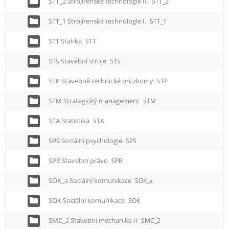
STT_2 Strojírenské technologie II.
STT_2
STT_1 Strojírenské technologie I.
STT_1
STT Statika
STT
STS Stavební stroje
STS
STP Stavebně technické průzkumy
STP
STM Strategický management
STM
STA Statistika
STA
SPS Sociální psychologie
SPS
SPR Stavební právo
SPR
SOK_a Sociální komunikace
SOK_a
SOK Sociální komunikace
SOK
SMC_2 Stavební mechanika II
SMC_2