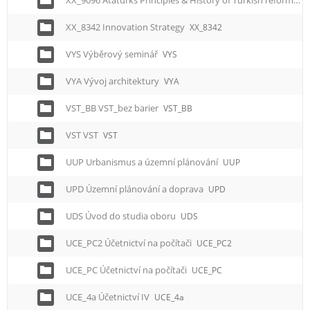
XX_9096 Ataturks Principles & History of Turkish reforms
X
XX_8342 Innovation Strategy
XX_8342
VYS Výběrový seminář
VYS
VYA Vývoj architektury
VYA
VST_BB VST_bez barier
VST_BB
VST VST
VST
UUP Urbanismus a územní plánování
UUP
UPD Územní plánování a doprava
UPD
UDS Úvod do studia oboru
UDS
UCE_PC2 Účetnictví na počítači
UCE_PC2
UCE_PC Účetnictví na počítači
UCE_PC
UCE_4a Účetnictví IV
UCE_4a