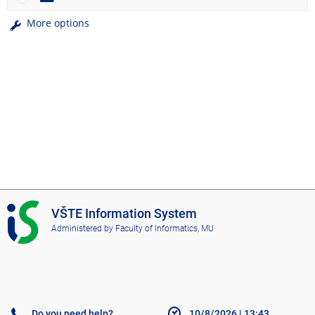
More options
I
VŠTE Information System
S
Administered by
Faculty of Informatics, MU
V
Š
T
E
Do you need help?
10/8/2026
|
13:43