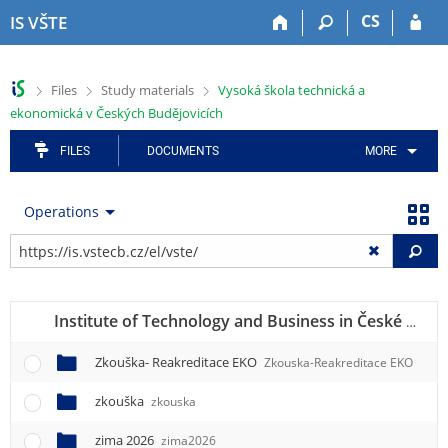
S
S
S
S
S
CS
IS VŠTE
k
k
k
k
k
i
i
i
i
i
p
p
p
p
p
>
>
>
Files
Study materials
Vysoká škola technická a
t
t
t
t
t
ekonomická v Českých Budějovicích
o
o
o
o
o
t
h
a
c
f
FILES
DOCUMENTS
MORE
o
e
p
o
o
p
a
p
n
o
b
d
l
t
t
Operations
a
e
i
e
e
r
r
c
n
r
Fi
a
t
t
i
Institute of Technology and Business in České Budějovice
o
n
Zkouška- Reakreditace EKO
Zkouska-Reakreditace EKO
m
e
zkouška
zkouska
n
u
zima 2026
zima2026