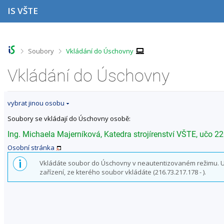
P
P
P
P
IS VŠTE
ř
ř
ř
ř
e
e
e
e
s
s
s
s
k
k
k
k
o
o
o
o
>
>
Soubory
Vkládání do Úschovny
č
č
č
č
i
i
i
i
Vkládání do Úschovny
t
t
t
t
n
n
n
n
a
a
a
a
vybrat jinou osobu
h
h
o
p
o
l
b
a
Soubory se vkládají do Úschovny osobě:
r
a
s
t
n
v
a
i
Ing. Michaela Majerníková, Katedra strojírenství VŠTE, učo 2
í
i
h
č
Osobní stránka
l
č
k
i
k
u
Vkládáte soubor do Úschovny v neautentizovaném režimu. Uži
š
u
zařízení, ze kterého soubor vkládáte (216.73.217.178 - ).
t
u