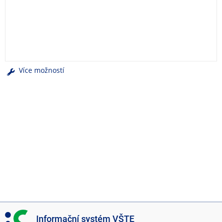
e
n
u
Více možností
I
Informační systém VŠTE