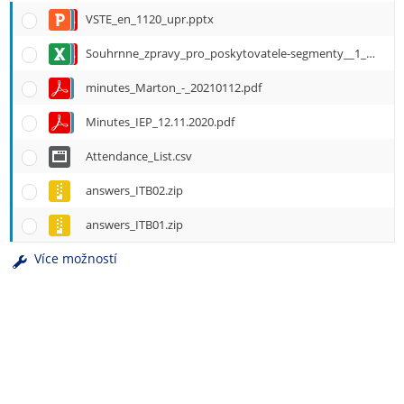
e
VSTE_en_1120_upr.pptx
n
u
Souhrnne_zpravy_pro_poskytovatele-segmenty__1_-3.xls
minutes_Marton_-_20210112.pdf
Minutes_IEP_12.11.2020.pdf
Attendance_List.csv
answers_ITB02.zip
answers_ITB01.zip
Více možností