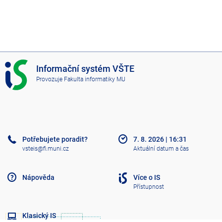
I
Informační systém VŠTE
S
Provozuje
Fakulta informatiky MU
V
Š
T
E
Potřebujete poradit?
7. 8. 2026
|
16:31
vsteis@fi.muni.cz
Aktuální datum a čas
Nápověda
Více o IS
Přístupnost
Klasický IS