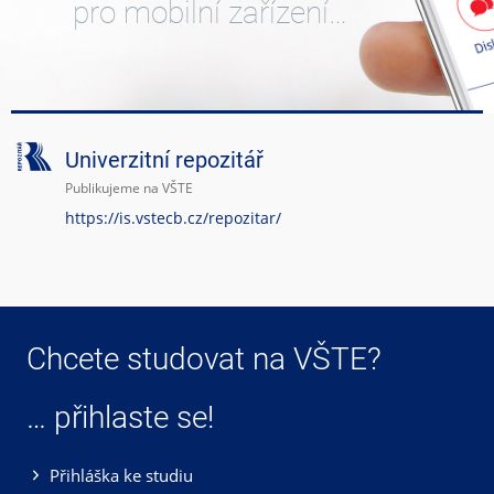
pro mobilní zařízení…
Univerzitní repozitář
Publikujeme na VŠTE
https://is.vstecb.cz/repozitar/
Chcete studovat na VŠTE?
… přihlaste se!
Přihláška ke studiu