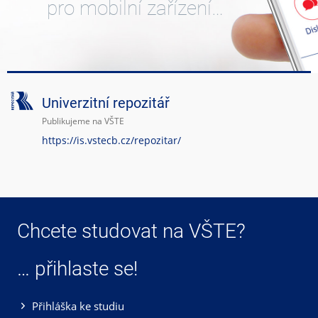
pro mobilní zařízení…
Univerzitní repozitář
Publikujeme na VŠTE
https://is.vstecb.cz/repozitar/
Chcete studovat na VŠTE?
… přihlaste se!
Přihláška ke studiu