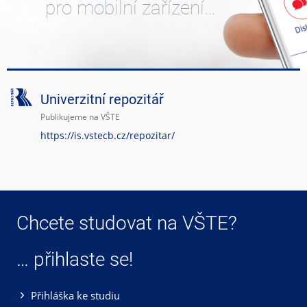
pro mobilní zařízení…
Univerzitní repozitář
Publikujeme na VŠTE
https://is.vstecb.cz/repozitar/
Chcete studovat na VŠTE?
… přihlaste se!
Přihláška ke studiu