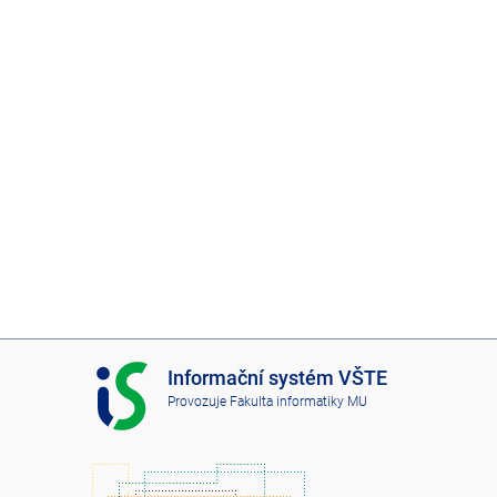
I
Informační systém VŠTE
S
Provozuje
Fakulta informatiky MU
V
Š
T
E