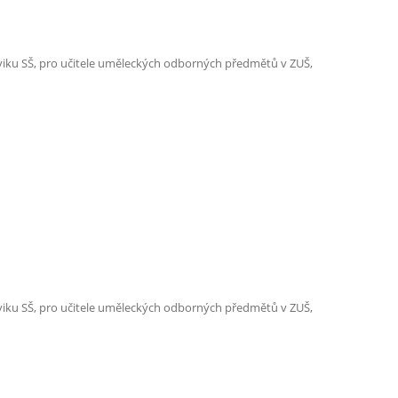
l
e
cviku SŠ, pro učitele uměleckých odborných předmětů v ZUŠ,
d
u
j
í
c
í
s
t
r
á
cviku SŠ, pro učitele uměleckých odborných předmětů v ZUŠ,
n
k
a