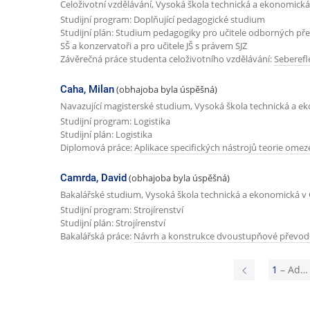
Celoživotní vzdělávání, Vysoká škola technická a ekonomická
Studijní program: Doplňující pedagogické studium
Studijní plán: Studium pedagogiky pro učitele odborných př
SŠ a konzervatoři a pro učitele JŠ s právem SJZ
Závěrečná práce studenta celoživotního vzdělávání:
Seberefl
Caha, Milan
(obhajoba byla úspěšná)
Navazující magisterské studium, Vysoká škola technická a e
Studijní program: Logistika
Studijní plán: Logistika
Diplomová práce:
Aplikace specifických nástrojů teorie om
Camrda, David
(obhajoba byla úspěšná)
Bakalářské studium, Vysoká škola technická a ekonomická v 
Studijní program: Strojírenství
Studijní plán: Strojírenství
Bakalářská práce:
Návrh a konstrukce dvoustupňové převo
P
1
– Ad…
ř
e