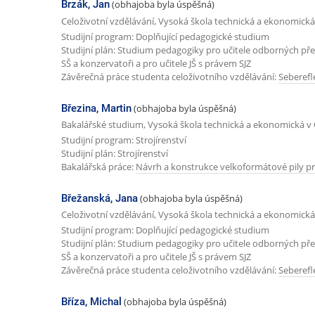
Brzák, Jan
(obhajoba byla úspěšná)
d
Celoživotní vzdělávání, Vysoká škola technická a ekonomická
Studijní program: Doplňující pedagogické studium
c
Studijní plán: Studium pedagogiky pro učitele odborných př
h
SŠ a konzervatoři a pro učitele JŠ s právem SJZ
Závěrečná práce studenta celoživotního vzdělávání:
Seberefl
o
z
Březina, Martin
(obhajoba byla úspěšná)
í
Bakalářské studium, Vysoká škola technická a ekonomická v 
s
Studijní program: Strojírenství
Studijní plán: Strojírenství
t
Bakalářská práce:
Návrh a konstrukce velkoformátové pily pr
r
Břežanská, Jana
(obhajoba byla úspěšná)
á
Celoživotní vzdělávání, Vysoká škola technická a ekonomická
n
Studijní program: Doplňující pedagogické studium
k
Studijní plán: Studium pedagogiky pro učitele odborných př
SŠ a konzervatoři a pro učitele JŠ s právem SJZ
a
Závěrečná práce studenta celoživotního vzdělávání:
Seberefl
Bříza, Michal
(obhajoba byla úspěšná)