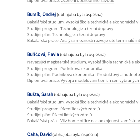
Diplomová práce:
Ocenění obchodního závodu
Bursík, Ondřej
(obhajoba byla úspěšná)
Bakalářské studium, Vysoká škola technická a ekonomická v 
Studijní program: Technologie a řízení dopravy
Studijní plán: Technologie a řízení dopravy
Bakalářská práce:
Analýza možností rozvoje sítě terminálů 
Buřičová, Pavla
(obhajoba byla úspěšná)
Navazující magisterské studium, Vysoká škola technická a e
Studijní program: Podniková ekonomika
Studijní plán: Podniková ekonomika - Produktový a hodno
Diplomová práce:
Vývoj a modelování tržních cen vybraných
Bušta, Sarah
(obhajoba byla úspěšná)
Bakalářské studium, Vysoká škola technická a ekonomická v 
Studijní program: Řízení lidských zdrojů
Studijní plán: Řízení lidských zdrojů
Bakalářská práce:
Vliv home office na spokojenost zaměstnan
Caha, David
(obhajoba byla úspěšná)