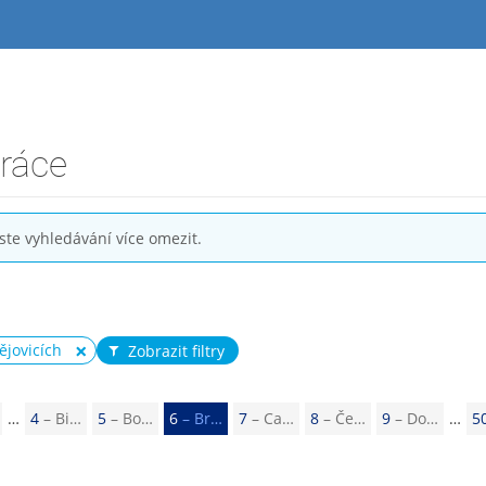
práce
ste vyhledávání více omezit.
ějovicích
Zobrazit filtry
4
– Bi…
5
– Bo…
6
– Br…
7
– Ca…
8
– Če…
9
– Do…
5