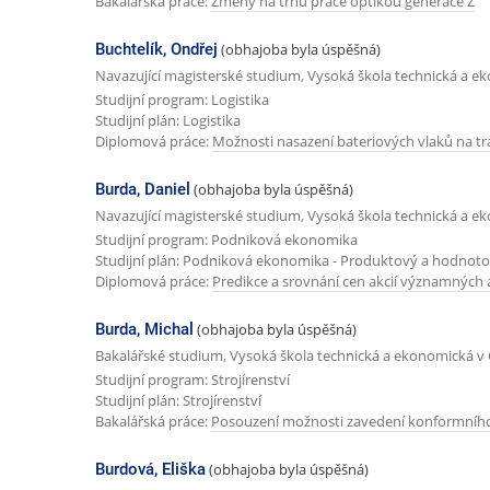
Bakalářská práce:
Změny na trhu práce optikou generace Z
Buchtelík, Ondřej
(obhajoba byla úspěšná)
Navazující magisterské studium, Vysoká škola technická a e
Studijní program: Logistika
Studijní plán: Logistika
Diplomová práce:
Možnosti nasazení bateriových vlaků na tra
Burda, Daniel
(obhajoba byla úspěšná)
Navazující magisterské studium, Vysoká škola technická a e
Studijní program: Podniková ekonomika
Studijní plán: Podniková ekonomika - Produktový a hodno
Diplomová práce:
Predikce a srovnání cen akcií významných
Burda, Michal
(obhajoba byla úspěšná)
Bakalářské studium, Vysoká škola technická a ekonomická v 
Studijní program: Strojírenství
Studijní plán: Strojírenství
Bakalářská práce:
Posouzení možnosti zavedení konformního 
Burdová, Eliška
(obhajoba byla úspěšná)