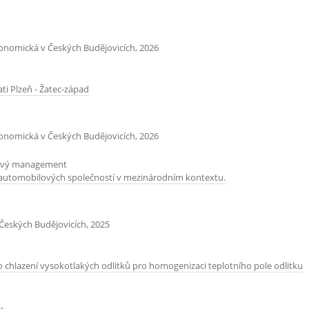
konomická v Českých Budějovicích, 2026
ti Plzeň - Žatec-západ
konomická v Českých Budějovicích, 2026
tový management
 automobilových společností v mezinárodním kontextu.
Českých Budějovicích, 2025
chlazení vysokotlakých odlitků pro homogenizaci teplotního pole odlitku