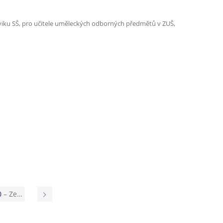
cviku SŠ, pro učitele uměleckých odborných předmětů v ZUŠ,
0
– Ze…
N
á
s