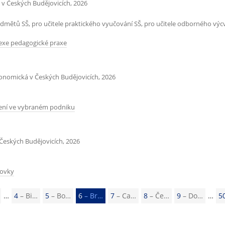
 v Českých Budějovicích, 2026
edmětů SŠ, pro učitele praktického vyučování SŠ, pro učitele odborného vý
exe pedagogické praxe
konomická v Českých Budějovicích, 2026
ezení ve vybraném podniku
Českých Budějovicích, 2026
dovky
4
– Bi…
5
– Bo…
6
– Br…
7
– Ca…
8
– Če…
9
– Do…
5