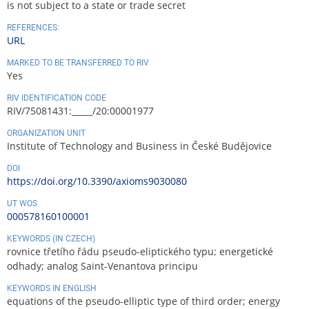
is not subject to a state or trade secret
REFERENCES:
URL
MARKED TO BE TRANSFERRED TO RIV
Yes
RIV IDENTIFICATION CODE
RIV/75081431:_____/20:00001977
ORGANIZATION UNIT
Institute of Technology and Business in České Budějovice
DOI
https://doi.org/10.3390/axioms9030080
UT WOS
000578160100001
KEYWORDS (IN CZECH)
rovnice třetího řádu pseudo-eliptického typu; energetické
odhady; analog Saint-Venantova principu
KEYWORDS IN ENGLISH
equations of the pseudo-elliptic type of third order; energy