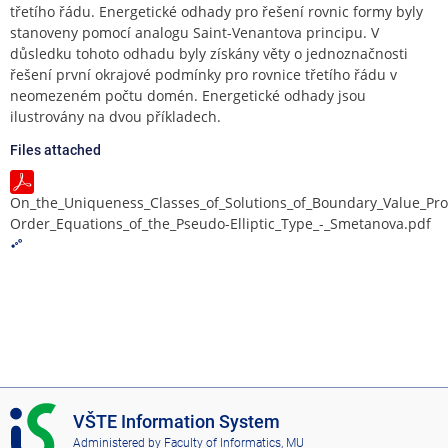
třetího řádu. Energetické odhady pro řešení rovnic formy byly
stanoveny pomocí analogu Saint-Venantova principu. V
důsledku tohoto odhadu byly získány věty o jednoznačnosti
řešení první okrajové podmínky pro rovnice třetího řádu v
neomezeném počtu domén. Energetické odhady jsou
ilustrovány na dvou příkladech.
Files attached
On_the_Uniqueness_Classes_of_Solutions_of_Boundary_Value_Pro
Order_Equations_of_the_Pseudo-Elliptic_Type_-_Smetanova.pdf
I
VŠTE Information System
S
Administered by
Faculty of Informatics, MU