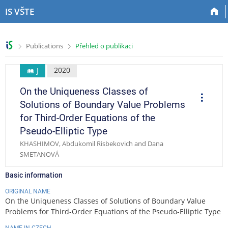
S
S
S
S
IS VŠTE
k
k
k
k
i
i
i
i
p
p
p
p
>
>
Publications
Přehled o publikaci
t
t
t
t
o
o
o
o
t
h
c
f
2020
J
o
e
o
o
On the Uniqueness Classes of
p
a
n
o
O
p
b
d
t
t
Solutions of Boundary Value Problems
e
a
e
e
e
r
for Third-Order Equations of the
a
r
r
n
r
t
Pseudo-Elliptic Type
t
i
o
KHASHIMOV, Abdukomil Risbekovich and Dana
n
SMETANOVÁ
s
Basic information
ORIGINAL NAME
On the Uniqueness Classes of Solutions of Boundary Value
Problems for Third-Order Equations of the Pseudo-Elliptic Type
NAME IN CZECH