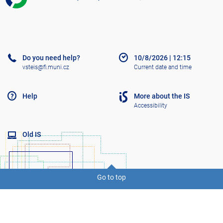
V
Š
T
E
Do you need help?
10/8/2026
|
12:15
vsteis@fi.muni.cz
Current date and time
Help
More about the IS
Accessibility
Old IS
Go to top