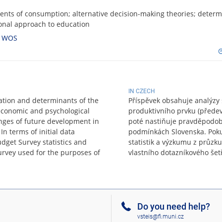
ents of consumption; alternative decision-making theories; determ
onal approach to education
,
WOS
IN CZECH
ation and determinants of the
Příspěvek obsahuje analýzy
 economic and psychological
produktivního prvku (předev
enges of future development in
poté nastiňuje pravděpodob
In terms of initial data
podmínkách Slovenska. Pokud
dget Survey statistics and
statistik a výzkumu z průz
rvey used for the purposes of
vlastního dotazníkového šetř
Do you need help?
vsteis@fi.muni.cz