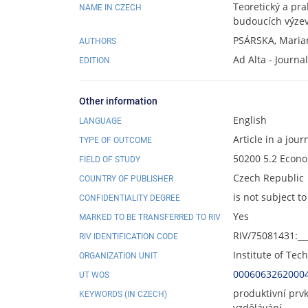
Teoretický a pr
NAME IN CZECH
budoucích výzev
PSÁRSKA, Mari
AUTHORS
Ad Alta - Journa
EDITION
Other information
English
LANGUAGE
Article in a jour
TYPE OF OUTCOME
50200 5.2 Econ
FIELD OF STUDY
Czech Republic
COUNTRY OF PUBLISHER
is not subject to
CONFIDENTIALITY DEGREE
Yes
MARKED TO BE TRANSFERRED TO RIV
RIV/75081431:__
RIV IDENTIFICATION CODE
Institute of Te
ORGANIZATION UNIT
0006063262000
UT WOS
produktivní prvk
KEYWORDS (IN CZECH)
vzdělávání