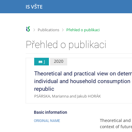
S
S
S
S
IS VŠTE
k
k
k
k
i
i
i
i
p
p
p
p
t
t
t
t
>
>
Publications
Přehled o publikaci
o
o
o
o
t
h
c
f
Přehled o publikaci
o
e
o
o
p
a
n
o
b
d
t
t
2020
J
a
e
e
e
r
r
n
r
Theoretical and practical view on dete
t
individual and household consumption in
republic
PSÁRSKA, Marianna and Jakub HORÁK
Basic information
Theoretical and
ORIGINAL NAME
context of futur