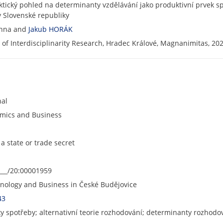
aktický pohled na determinanty vzdělávání jako produktivní prvek s
 Slovenské republiky
anna and
Jakub HORÁK
l of Interdisciplinarity Research, Hradec Králové, Magnanimitas, 20
nal
omics and Business
 a state or trade secret
___/20:00001959
chnology and Business in České Budějovice
43
y spotřeby; alternativní teorie rozhodování; determinanty rozhodov