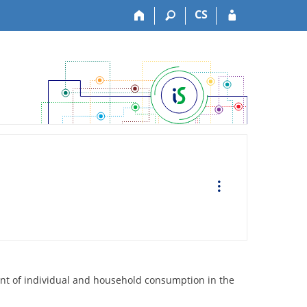
CS
O
p
e
r
a
t
i
o
n
s
ent of individual and household consumption in the