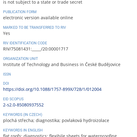
is not subject to a state or trade secret
PUBLICATION FORM
electronic version available online
MARKED TO BE TRANSFERRED TO RIV
Yes
RIV IDENTIFICATION CODE
RIV/75081431:_____/20:00001717
ORGANIZATION UNIT
Institute of Technology and Business in České Budějovice
ISSN
DOI
https://doi.org/10.1088/1757-899X/728/1/012004
EID SCOPUS
2-s2.0-85080937552
KEYWORDS (IN CZECH)
plochá střecha; diagnostika; povlaková hydroizolace
KEYWORDS IN ENGLISH
flat roofs; diagnostics; flexibile sheets for waterproofing