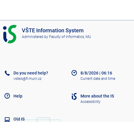
I
VŠTE Information System
S
Administered by
Faculty of Informatics, MU
V
Š
T
E
Do you need help?
8/8/2026
|
06:16
vsteis@fi.muni.cz
Current date and time
Help
More about the IS
Accessibility
Old IS