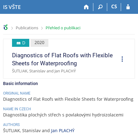
S
S
S
S
CS
IS VŠTE
k
k
k
k
i
i
i
i
p
p
p
p
>
>
Publications
Přehled o publikaci
t
t
t
t
o
o
o
o
t
h
c
f
2020
D
o
e
o
o
Diagnostics of Flat Roofs with Flexible
p
a
n
o
O
p
b
d
t
t
Sheets for Waterproofing
e
a
e
e
e
r
ŠUTLIAK, Stanislav and Jan PLACHÝ
a
r
r
n
r
t
t
i
Basic information
o
n
ORIGINAL NAME
s
Diagnostics of Flat Roofs with Flexible Sheets for Waterproofing
NAME IN CZECH
Diagnostika plochých střech s povlakovými hydroizolacemi
AUTHORS
ŠUTLIAK, Stanislav and
Jan PLACHÝ