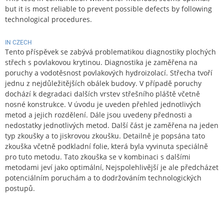
but it is most reliable to prevent possible defects by following
technological procedures.
IN CZECH
Tento příspěvek se zabývá problematikou diagnostiky plochých
střech s povlakovou krytinou. Diagnostika je zaměřena na
poruchy a vodotěsnost povlakových hydroizolací. Střecha tvoří
jednu z nejdůležitějších obálek budovy. V případě poruchy
dochází k degradaci dalších vrstev střešního pláště včetně
nosné konstrukce. V úvodu je uveden přehled jednotlivých
metod a jejich rozdělení. Dále jsou uvedeny přednosti a
nedostatky jednotlivých metod. Další část je zaměřena na jeden
typ zkoušky a to jiskrovou zkoušku. Detailně je popsána tato
zkouška včetně podkladní folie, která byla vyvinuta speciálně
pro tuto metodu. Tato zkouška se v kombinaci s dalšími
metodami jeví jako optimální, Nejspolehlivější je ale předcházet
potenciálním poruchám a to dodržováním technologických
postupů.