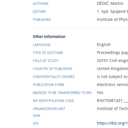
DĚDIČ, Martin
AUTHORS
1. vyd. Spojené 
EDITION
Institute of Phy
PUBLISHER
Other information
English
LANGUAGE
Proceedings pa
TYPE OF OUTCOME
20101 Civil eng
FIELD OF STUDY
United Kingdom 
COUNTRY OF PUBLISHER
is not subject to
CONFIDENTIALITY DEGREE
electronic versi
PUBLICATION FORM
Yes
MARKED TO BE TRANSFERRED TO RIV
RIV/75081431:__
RIV IDENTIFICATION CODE
Institute of Te
ORGANIZATION UNIT
ISSN
https://doi.org
DOI