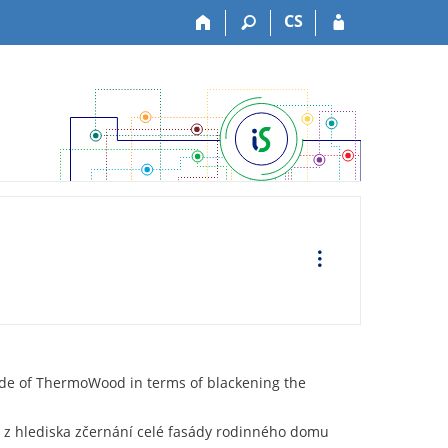
CS
O
p
e
r
a
t
i
o
n
s
ąde of ThermoWood in terms of blackening the
 z hlediska zčernání celé fasády rodinného domu