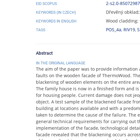
2-s2.0-8507298
EID SCOPUS
Dřevěný obklad;
KEYWORDS (IN CZECH)
Wood cladding;
KEYWORDS IN ENGLISH
POS_4a
,
RIV19
,
S
TAGS
Abstract
IN THE ORIGINAL LANGUAGE
The aim of the paper was to provide information 
faults on the wooden facade of ThermoWood. The 
blackening of wooden elements on the entire area
The family house is now in a finished form and i
for housing people. Current damage does not jeopa
object. A test sample of the blackened facade fro
building at locations available and with a predo
taken to determine the cause of the failure. The
general technical requirements for carrying out t
implementation of the facade, technological detai
facade revealed that the blackening occurs acros