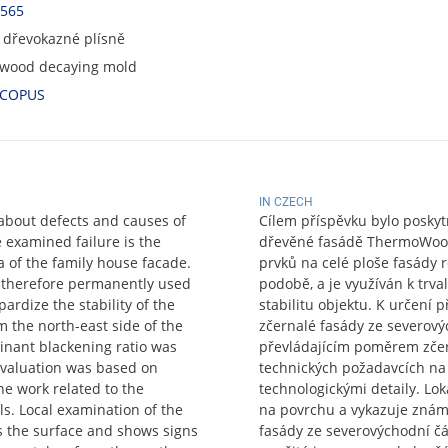
7565
 dřevokazné plísně
 wood decaying mold
COPUS
IN CZECH
about defects and causes of
Cílem příspěvku bylo poskyt
examined failure is the
dřevěné fasádě ThermoWood
 of the family house facade.
prvků na celé ploše fasády
s therefore permanently used
podobě, a je využíván k trv
rdize the stability of the
stabilitu objektu. K určení 
m the north-east side of the
zčernalé fasády ze severov
minant blackening ratio was
převládajícím poměrem zčer
 evaluation was based on
technických požadavcích na p
he work related to the
technologickými detaily. Lok
ls. Local examination of the
na povrchu a vykazuje známk
s the surface and shows signs
fasády ze severovýchodní č