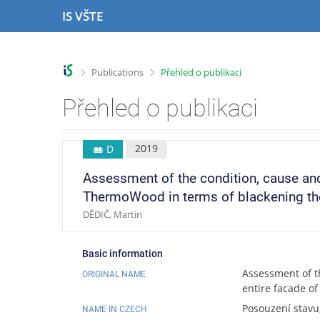
S
S
S
S
IS VŠTE
k
k
k
k
i
i
i
i
p
p
p
p
t
t
t
t
>
>
Publications
Přehled o publikaci
o
o
o
o
t
h
c
f
Přehled o publikaci
o
e
o
o
p
a
n
o
b
d
t
t
2019
D
a
e
e
e
r
r
n
r
Assessment of the condition, cause an
t
ThermoWood in terms of blackening the
DĚDIČ, Martin
Basic information
Assessment of t
ORIGINAL NAME
entire facade of
Posouzení stavu
NAME IN CZECH