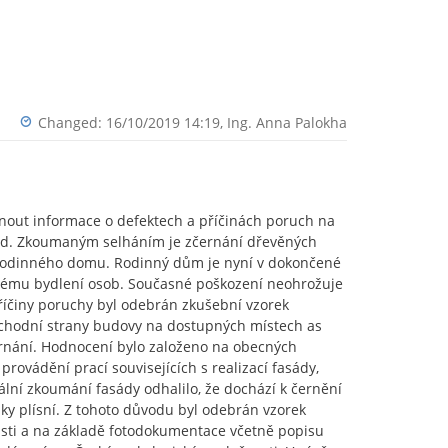
Changed: 16/10/2019 14:19,
Ing. Anna Palokha
nout informace o defektech a příčinách poruch na
. Zkoumaným selháním je zčernání dřevěných
 rodinného domu. Rodinný dům je nyní v dokončené
alému bydlení osob. Současné poškození neohrožuje
příčiny poruchy byl odebrán zkušební vzorek
ýchodní strany budovy na dostupných místech as
nání. Hodnocení bylo založeno na obecných
rovádění prací souvisejících s realizací fasády,
ální zkoumání fasády odhalilo, že dochází k černění
y plísní. Z tohoto důvodu byl odebrán vzorek
ásti a na základě fotodokumentace včetně popisu