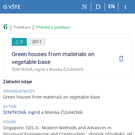
P
P
P
P
EN
IS VŠTE
ř
ř
ř
ř
e
e
e
e
s
s
s
s
>
>
Publikace
Přehled o publikaci
k
k
k
k
o
o
o
o
č
č
č
č
2011
D
i
i
i
i
Green houses from materials on
t
t
t
t
O
p
n
n
n
n
vegetable base
e
a
a
a
a
r
ŠENITKOVÁ, Ingrid a Monika ČULÁKOVÁ
a
h
h
o
p
c
o
l
b
a
e
Základní údaje
r
a
s
t
n
v
a
i
ORIGINÁLNÍ NÁZEV
Green houses from materials on vegetable base
í
i
h
č
l
č
k
AUTOŘI
i
k
u
ŠENITKOVÁ, Ingrid
a Monika ČULÁKOVÁ
š
u
VYDÁNÍ
t
Singapore, ISEC-6 : Modern Methods and Advances in
u
Structural Engineering and Construction : sborník příspěvků, od