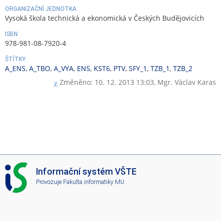
ORGANIZAČNÍ JEDNOTKA
Vysoká škola technická a ekonomická v Českých Budějovicích
ISBN
978-981-08-7920-4
ŠTÍTKY
A_ENS
,
A_TBO
,
A_VYA
,
ENS
,
KST6
,
PTV
,
SFY_1
,
TZB_1
,
TZB_2
Změněno: 10. 12. 2013 13:03,
Mgr. Václav Karas
I
Informační systém VŠTE
S
Provozuje
Fakulta informatiky MU
V
Š
T
E