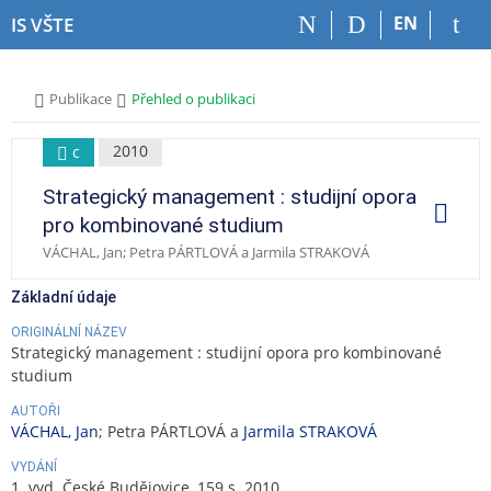
P
P
P
P
EN
IS VŠTE
ř
ř
ř
ř
e
e
e
e
s
s
s
s
>
>
Publikace
Přehled o publikaci
k
k
k
k
o
o
o
o
č
č
č
č
2010
c
i
i
i
i
Strategický management : studijní opora
t
t
t
t
O
p
n
n
n
n
pro kombinované studium
e
a
a
a
a
r
VÁCHAL, Jan; Petra PÁRTLOVÁ a Jarmila STRAKOVÁ
a
h
h
o
p
c
o
l
b
a
e
Základní údaje
r
a
s
t
n
v
a
i
ORIGINÁLNÍ NÁZEV
Strategický management : studijní opora pro kombinované
í
i
h
č
studium
l
č
k
i
k
u
AUTOŘI
š
u
VÁCHAL, Jan
; Petra PÁRTLOVÁ a
Jarmila STRAKOVÁ
t
VYDÁNÍ
u
1. vyd. České Budějovice, 159 s. 2010