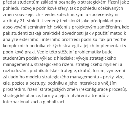
předat studentům základní poznatky o strategickém řízení jak z
pohledu rozvoje podnikové sféry, tak z pohledu očekávaných
změn souvisejících s vědeckotechnickými a společenskými
atributy 21. století. Uvedený text slouží jako předpoklad pro
absolvování seminárních cvičení s projektovým zaměřením, kde
pak studenti získají praktické dovednosti jak v použití metod k
analýze externího i interního prostředí podniku, tak při tvorbě
komplexních podnikatelských strategií a jejich implementaci v
podnikové praxi. Vedle této stěžejní problematiky bude
studentům podán výklad z hlediska: vývoje strategického
managementu, strategického řízení, strategického myšlení a
rozhodování, podnikatelské strategie, druhů, forem, vymezení
základního modelu strategického managementu - prvky, vize,
cíle, pozice a postupy, podniku a jeho interakce s vnějším
prostředím, řízení strategických změn (rekonfigurace procesů),
strategické aliance, formy a jejich utváření a trendů v
internacionalizaci a globalizaci.