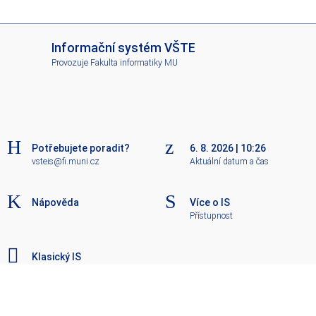
I
Informační systém VŠTE
S
Provozuje
Fakulta informatiky MU
V
Š
T
E
Potřebujete poradit?
6. 8. 2026
|
10:26
vsteis@fi.muni.cz
Aktuální datum a čas
Nápověda
Více o IS
Přístupnost
Klasický IS