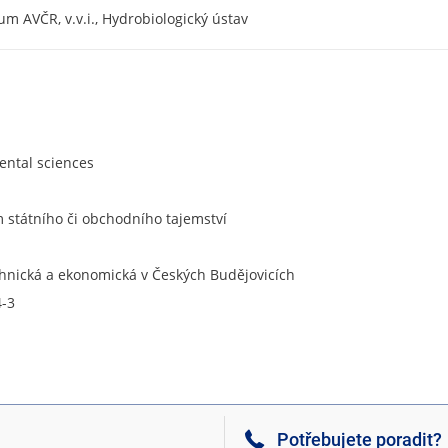
um AVČR, v.v.i., Hydrobiologický ústav
ntal sciences
státního či obchodního tajemství
chnická a ekonomická v Českých Budějovicích
4-3
Potřebujete poradit?