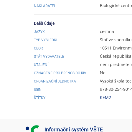
Biologické centr
NAKLADATEL
Další údaje
čeština
JAZYK
Stať ve sborníku
TYP VÝSLEDKU
10511 Environme
OBOR
Česká republika
STÁT VYDAVATELE
není předmětem 
UTAJENÍ
Ne
OZNAČENÉ PRO PŘENOS DO RIV
Vysoká škola te
ORGANIZAČNÍ JEDNOTKA
978-80-254-901
ISBN
KEM2
ŠTÍTKY
I
Informační systém VŠTE