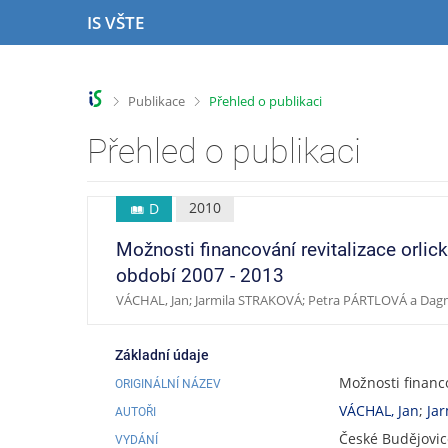
P
P
P
P
IS VŠTE
ř
ř
ř
ř
e
e
e
e
s
s
s
s
k
k
k
k
>
>
Publikace
Přehled o publikaci
o
o
o
o
č
č
č
č
Přehled o publikaci
i
i
i
i
t
t
t
t
n
n
n
n
2010
D
a
a
a
a
h
h
o
p
Možnosti financování revitalizace orli
o
l
b
a
období 2007 - 2013
r
a
s
t
VÁCHAL, Jan; Jarmila STRAKOVÁ; Petra PÁRTLOVÁ a 
n
v
a
i
í
i
h
č
l
č
k
Základní údaje
i
k
u
Možnosti financ
ORIGINÁLNÍ NÁZEV
š
u
t
VÁCHAL, Jan
;
Ja
AUTOŘI
u
České Budějovice
VYDÁNÍ