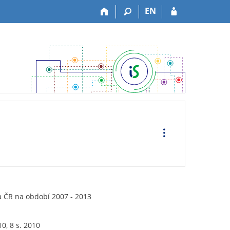
EN
O
p
e
r
a
c
e
a ČR na období 2007 - 2013
0, 8 s. 2010