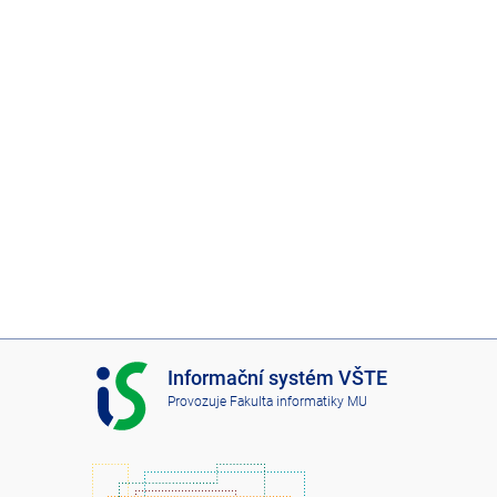
I
Informační systém VŠTE
S
Provozuje
Fakulta informatiky MU
V
Š
T
E