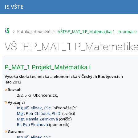
P
P
P
P
IS VŠTE
ř
ř
ř
ř
e
e
e
e
s
s
s
s
k
k
k
k
o
o
o
o
>
>
Katalog předmětů
VŠTE:P_MAT_1 P_Matematika 1 - Informace
č
č
č
č
i
i
i
i
VŠTE:P_MAT_1 P_Matematika 
t
t
t
t
n
n
n
n
a
a
a
a
h
h
o
p
P_MAT_1 Projekt_Matematika I
o
l
b
a
r
a
s
t
Vysoká škola technická a ekonomická v Českých Budějovicích
n
v
a
i
léto 2013
í
i
h
č
Rozsah
l
č
k
2/2. 5 kr. Ukončení: zk.
i
k
u
Vyučující
š
u
Ing. Jiří Jelínek, CSc.
(přednášející)
t
Mgr. Petr Chládek, Ph.D.
(cvičící)
u
Mgr. Kamila Zelinková
(cvičící)
Bc. Eva Plochová
(pomocník)
Garance
Ing. Jiří Jelínek, CSc.