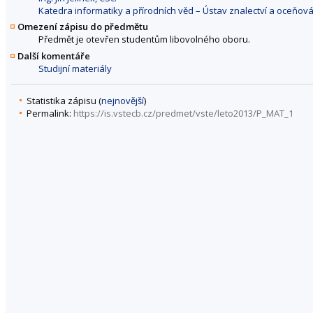
Katedra informatiky a přírodních věd – Ústav znalectví a oceňov
Omezení zápisu do předmětu
Předmět je otevřen studentům libovolného oboru.
Další komentáře
Studijní materiály
Statistika zápisu (
nejnovější
)
Permalink:
https://is.vstecb.cz/predmet/vste/leto2013/P_MAT_1