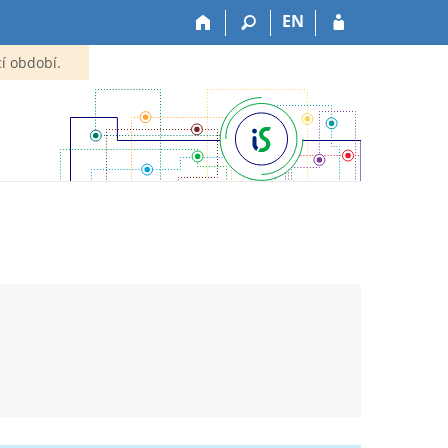
EN
í období.