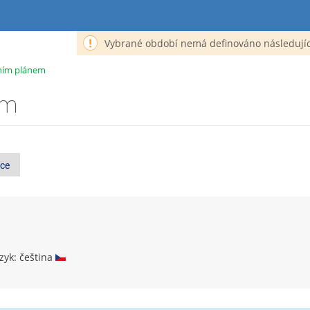
Vybrané období nemá definováno následujíc
jním plánem
em
ce
zyk: čeština