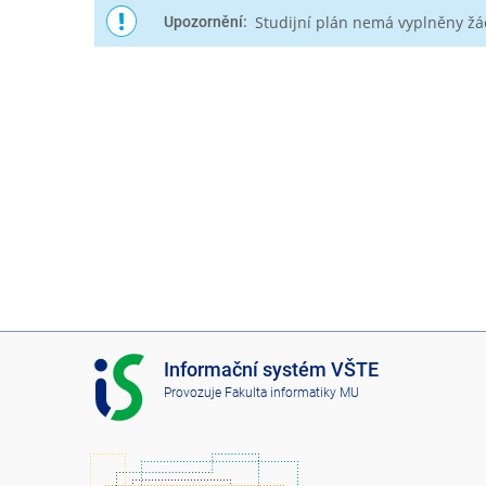
Studijní plán nemá vyplněny ž
Upozornění:
I
Informační systém VŠTE
S
Provozuje
Fakulta informatiky MU
V
Š
T
E