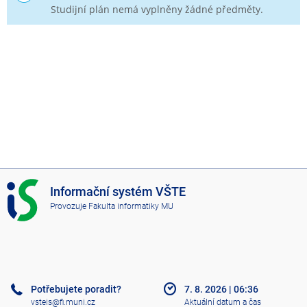
Studijní plán nemá vyplněny žádné předměty.
I
Informační systém VŠTE
S
Provozuje
Fakulta informatiky MU
V
Š
T
E
Potřebujete poradit?
7. 8. 2026
|
06:36
vsteis@fi.muni.cz
Aktuální datum a čas