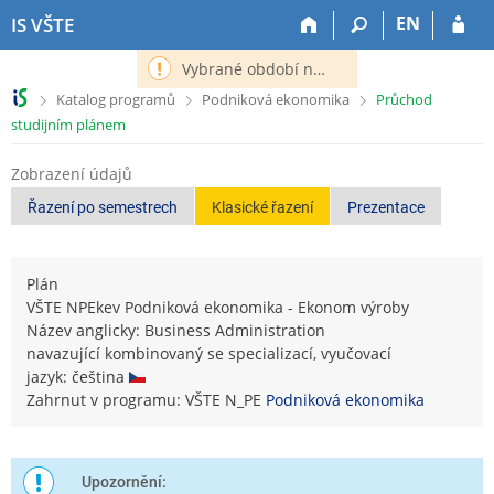
P
P
P
P
EN
IS VŠTE
ř
ř
ř
ř
e
e
e
e
Vybrané období nemá definováno následující období.
s
s
s
s
>
>
>
Katalog programů
Podniková ekonomika
Průchod
k
k
k
k
studijním plánem
o
o
o
o
č
č
č
č
Zobrazení údajů
i
i
i
i
t
t
t
t
Řazení po semestrech
Klasické řazení
Prezentace
n
n
n
n
a
a
a
a
h
h
o
p
Plán
o
l
b
a
VŠTE NPEkev Podniková ekonomika - Ekonom výroby
r
a
s
t
Název anglicky: Business Administration
n
v
a
i
navazující kombinovaný se specializací, vyučovací
í
i
h
č
jazyk: čeština
l
č
k
Zahrnut v programu: VŠTE N_PE
Podniková ekonomika
i
k
u
š
u
t
u
Upozornění: