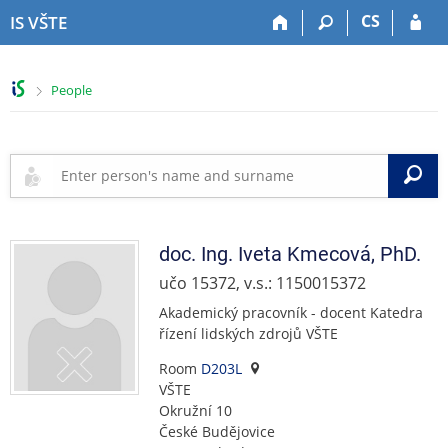
S
S
S
S
CS
IS VŠTE
k
k
k
k
i
i
i
i
p
p
p
p
>
People
t
t
t
t
o
o
o
o
t
h
c
f
o
e
o
o
S
p
a
n
o
b
d
t
t
a
e
e
e
r
r
n
r
doc. Ing.
Iveta
Kmecová
,
PhD.
t
učo 15372, v.s.: 1150015372
Akademický pracovník - docent Katedra
řízení lidských zdrojů VŠTE
Room
D203L
VŠTE
Okružní 10
České Budějovice