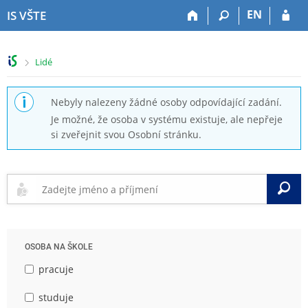
P
P
P
P
EN
IS VŠTE
ř
ř
ř
ř
e
e
e
e
s
s
s
s
>
Lidé
k
k
k
k
o
o
o
o
č
č
č
č
Nebyly nalezeny žádné osoby odpovídající zadání.
i
i
i
i
Je možné, že osoba v systému existuje, ale nepřeje
t
t
t
t
si zveřejnit svou Osobní stránku.
n
n
n
n
a
a
a
a
h
h
o
p
o
l
b
a
V
r
a
s
t
n
v
a
i
í
i
h
č
l
č
k
OSOBA NA ŠKOLE
i
k
u
š
u
pracuje
t
u
studuje