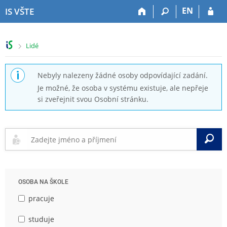
P
P
P
P
EN
IS VŠTE
ř
ř
ř
ř
e
e
e
e
s
s
s
s
>
Lidé
k
k
k
k
o
o
o
o
č
č
č
č
Nebyly nalezeny žádné osoby odpovídající zadání.
i
i
i
i
Je možné, že osoba v systému existuje, ale nepřeje
t
t
t
t
si zveřejnit svou Osobní stránku.
n
n
n
n
a
a
a
a
h
h
o
p
o
l
b
a
V
r
a
s
t
n
v
a
i
í
i
h
č
l
č
k
OSOBA NA ŠKOLE
i
k
u
š
u
pracuje
t
u
studuje