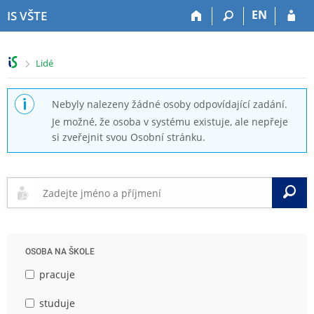
P
P
P
P
EN
IS VŠTE
ř
ř
ř
ř
e
e
e
e
s
s
s
s
>
Lidé
k
k
k
k
o
o
o
o
č
č
č
č
Nebyly nalezeny žádné osoby odpovídající zadání.
i
i
i
i
Je možné, že osoba v systému existuje, ale nepřeje
t
t
t
t
si zveřejnit svou Osobní stránku.
n
n
n
n
a
a
a
a
h
h
o
p
o
l
b
a
V
r
a
s
t
n
v
a
i
í
i
h
č
l
č
k
OSOBA NA ŠKOLE
i
k
u
š
u
pracuje
t
u
studuje