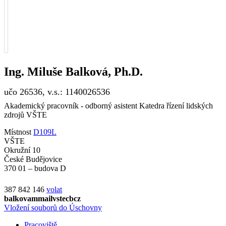
Ing.
Miluše
Balková
,
Ph.D.
učo 26536, v.s.: 1140026536
Akademický pracovník - odborný asistent Katedra řízení lidských
zdrojů VŠTE
Místnost
D109L
VŠTE
Okružní 10
České Budějovice
370 01 – budova D
387 842 146
volat
ba
lkovam
m
ail
v
st
ecb
cz
Vložení souborů do Úschovny
Pracoviště