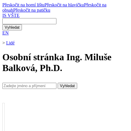
Přeskočit na horní lištu
Přeskočit na hlavičku
Přeskočit na
obsah
Přeskočit na patičku
IS VŠTE
EN
>
Lidé
Osobní stránka Ing. Miluše
Balková, Ph.D.
Vyhledat