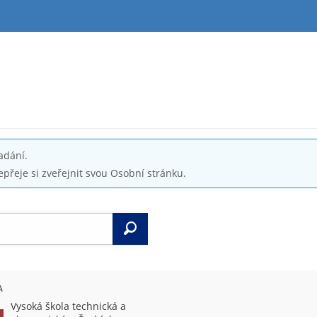
adání.
epřeje si zveřejnit svou Osobní stránku.
Vyhledat
A
Vysoká škola technická a