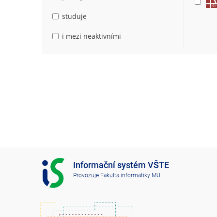
studuje
i mezi neaktivními
I
Informační systém VŠTE
S
Provozuje
Fakulta informatiky MU
V
Š
T
E