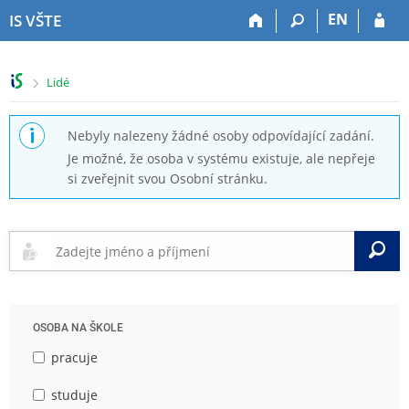
P
P
P
P
EN
IS VŠTE
ř
ř
ř
ř
e
e
e
e
s
s
s
s
>
Lidé
k
k
k
k
o
o
o
o
č
č
č
č
Nebyly nalezeny žádné osoby odpovídající zadání.
i
i
i
i
Je možné, že osoba v systému existuje, ale nepřeje
t
t
t
t
si zveřejnit svou Osobní stránku.
n
n
n
n
a
a
a
a
h
h
o
p
o
l
b
a
V
r
a
s
t
n
v
a
i
í
i
h
č
l
č
k
OSOBA NA ŠKOLE
i
k
u
š
u
pracuje
t
u
studuje