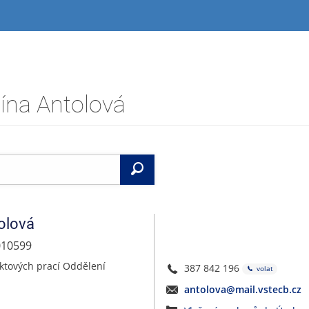
lína Antolová
Vyhledat
olová
010599
ktových prací Oddělení
387 842 196
volat
antolova@mail.vstecb.cz