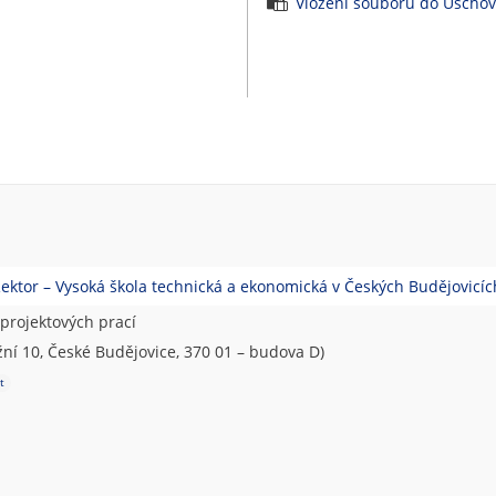
Vložení souborů do Úscho
Rektor – Vysoká škola technická a ekonomická v Českých Budějovicíc
projektových prací
ní 10, České Budějovice, 370 01 – budova D)
t