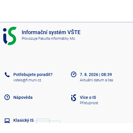
I
Informační systém VŠTE
S
Provozuje
Fakulta informatiky MU
V
Š
T
E
Potřebujete poradit?
7. 8. 2026
|
08:39
vsteis@fi.muni.cz
Aktuální datum a čas
Nápověda
Více o IS
Přístupnost
Klasický IS