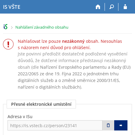
P
P
P
P
IS VŠTE
ř
ř
ř
ř
e
e
e
e
s
s
s
s
>
Nahlášení závadného obsahu
k
k
k
k
o
o
o
o
Nahlašovat lze pouze
nezákonný
obsah. Nesouhlas
č
č
č
č
s názorem není důvod pro ohlášení.
i
i
i
i
Jste povinni předložit dostatečně podložené vysvětlení
t
t
t
t
n
n
n
n
důvodů, že dotčené informace představují nezákonný
a
a
a
a
obsah (dle
Nařízení Evropského parlamentu a Rady (EU)
h
h
o
p
2022/2065 ze dne 19. října 2022 o jednotném trhu
o
l
b
a
digitálních služeb a o změně směrnice 2000/31/ES,
r
a
s
t
nařízení o digitálních službách
).
n
v
a
i
í
i
h
č
Přesné elektronické umístění
l
č
k
i
k
u
Adresa v ISu
š
u
t
u