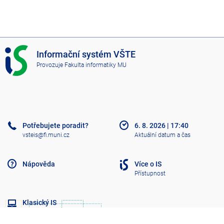
I
Informační systém VŠTE
S
Provozuje
Fakulta informatiky MU
V
Š
T
E
Potřebujete poradit?
6. 8. 2026
|
17:40
vsteis@fi.muni.cz
Aktuální datum a čas
Nápověda
Více o IS
Přístupnost
Klasický IS