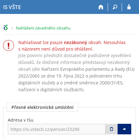
P
P
P
P
IS VŠTE
ř
ř
ř
ř
e
e
e
e
s
s
s
s
>
Nahlášení závadného obsahu
k
k
k
k
o
o
o
o
Nahlašovat lze pouze
nezákonný
obsah. Nesouhlas
č
č
č
č
s názorem není důvod pro ohlášení.
i
i
i
i
Jste povinni předložit dostatečně podložené vysvětlení
t
t
t
t
n
n
n
n
důvodů, že dotčené informace představují nezákonný
a
a
a
a
obsah (dle
Nařízení Evropského parlamentu a Rady (EU)
h
h
o
p
2022/2065 ze dne 19. října 2022 o jednotném trhu
o
l
b
a
digitálních služeb a o změně směrnice 2000/31/ES,
r
a
s
t
nařízení o digitálních službách
).
n
v
a
i
í
i
h
č
Přesné elektronické umístění
l
č
k
i
k
u
Adresa v ISu
š
u
t
u