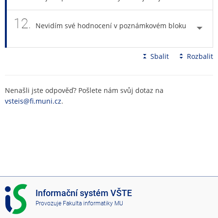
12.
Nevidím své hodnocení v poznámkovém bloku
Sbalit
Rozbalit
Nenašli jste odpověď? Pošlete nám svůj dotaz na
vsteis@fi.muni.cz
.
I
Informační systém VŠTE
S
Provozuje
Fakulta informatiky MU
V