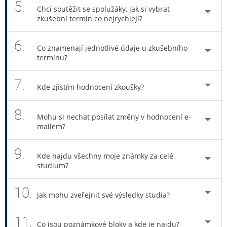
5.
Chci soutěžit se spolužáky, jak si vybrat
zkušební termín co nejrychleji?
6.
Co znamenají jednotlivé údaje u zkušebního
termínu?
7.
Kde zjistím hodnocení zkoušky?
8.
Mohu si nechat posílat změny v hodnocení e-
mailem?
9.
Kde najdu všechny moje známky za celé
studium?
10.
Jak mohu zveřejnit své výsledky studia?
11.
Co jsou poznámkové bloky a kde je najdu?