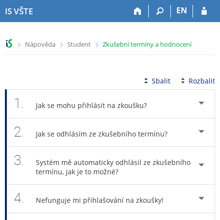
P
P
P
P
EN
IS VŠTE
ř
ř
ř
ř
e
e
e
e
s
s
s
s
>
>
>
Nápověda
Student
Zkušební termíny a hodnocení
k
k
k
k
o
o
o
o
č
č
č
č
i
i
i
i
Sbalit
Rozbalit
t
t
t
t
n
n
n
n
1.
Jak se mohu přihlásit na zkoušku?
a
a
a
a
h
h
o
p
2.
o
l
b
a
Jak se odhlásím ze zkušebního termínu?
r
a
s
t
n
v
a
i
3.
í
i
h
č
Systém mě automaticky odhlásil ze zkušebního
l
č
k
termínu, jak je to možné?
i
k
u
š
u
4.
Nefunguje mi přihlašování na zkoušky!
t
u