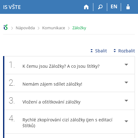
P
P
P
P
EN
IS VŠTE
ř
ř
ř
ř
e
e
e
e
s
s
s
s
>
>
>
Nápověda
Komunikace
Záložky
k
k
k
k
o
o
o
o
č
č
č
č
i
i
i
i
Sbalit
Rozbalit
t
t
t
t
n
n
n
n
1.
K čemu jsou Záložky? A co jsou štítky?
a
a
a
a
h
h
o
p
2.
o
l
b
a
Nemám zájem sdílet záložky!
r
a
s
t
n
v
a
i
3.
í
i
h
č
Vložení a oštítkování záložky
l
č
k
i
k
u
4.
š
u
Rychlé zkopírování cizí záložky (jen s editací
štítků)
t
u