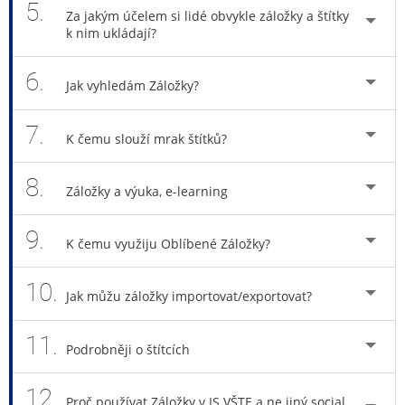
5.
Za jakým účelem si lidé obvykle záložky a štítky
k nim ukládají?
6.
Jak vyhledám Záložky?
7.
K čemu slouží mrak štítků?
8.
Záložky a výuka, e-learning
9.
K čemu využiju Oblíbené Záložky?
10.
Jak můžu záložky importovat/exportovat?
11.
Podrobněji o štítcích
12.
Proč používat Záložky v IS VŠTE a ne jiný social