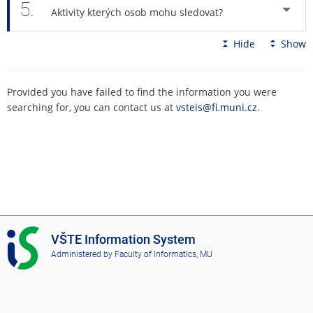
5.
Aktivity kterých osob mohu sledovat?
Hide
Show
Provided you have failed to find the information you were
searching for, you can contact us at
vsteis@fi.muni.cz
.
I
VŠTE Information System
S
Administered by
Faculty of Informatics, MU
V
Š
T
E