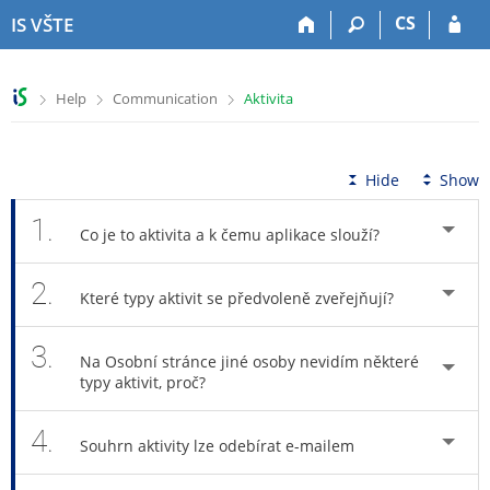
S
S
S
S
CS
IS VŠTE
k
k
k
k
i
i
i
i
p
p
p
p
>
>
>
Help
Communication
Aktivita
t
t
t
t
o
o
o
o
t
h
c
f
o
e
o
o
Hide
Show
p
a
n
o
b
d
t
t
1.
Co je to aktivita a k čemu aplikace slouží?
a
e
e
e
r
r
n
r
2.
t
Které typy aktivit se předvoleně zveřejňují?
3.
Na Osobní stránce jiné osoby nevidím některé
typy aktivit, proč?
4.
Souhrn aktivity lze odebírat e-mailem