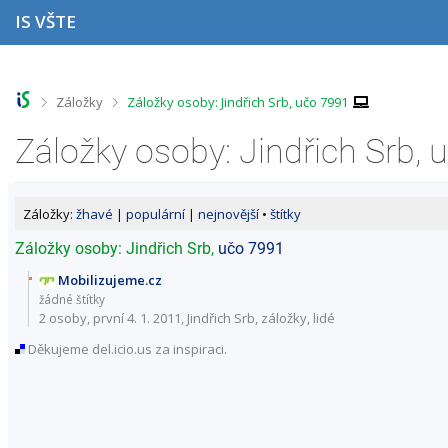
P
P
P
P
IS VŠTE
ř
ř
ř
ř
e
e
e
e
s
s
s
s
k
k
k
k
o
o
o
o
>
>
Záložky
Záložky osoby: Jindřich Srb, učo 7991
č
č
č
č
i
i
i
i
Záložky osoby: Jindřich Srb,
t
t
t
t
n
n
n
n
a
a
a
a
h
h
o
p
Záložky:
žhavé
|
populární
|
nejnovější
•
štítky
o
l
b
a
r
a
s
t
Záložky osoby: Jindřich Srb,
učo 7991
n
v
a
i
í
i
h
č
Mobilizujeme.cz
l
č
k
žádné štítky
i
k
u
2 osoby
, první 4. 1. 2011, Jindřich Srb,
záložky
,
lidé
š
u
Děkujeme del.icio.us za inspiraci.
t
u