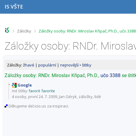
P
P
P
P
IS VŠTE
ř
ř
ř
ř
e
e
e
e
s
s
s
s
k
k
k
k
o
o
o
o
>
>
Záložky
Záložky osoby: RNDr. Miroslav Křipač, Ph.D., učo 3388 
č
č
č
č
i
i
i
i
t
t
t
t
n
n
n
n
a
a
a
a
h
h
o
p
Záložky:
žhavé
|
populární
|
nejnovější
•
štítky
o
l
b
a
r
a
s
t
Záložky osoby: RNDr. Miroslav Křipač, Ph.D.,
učo 3388
se ští
n
v
a
i
í
i
h
č
Google
l
č
k
mé štítky:
favorit
favorite
i
k
u
4 osoby
, první 24. 7. 2009, Jan Géryk,
záložky
,
lidé
š
u
Děkujeme del.icio.us za inspiraci.
t
u