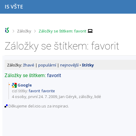
P
P
P
P
IS VŠTE
ř
ř
ř
ř
e
e
e
e
s
s
s
s
k
k
k
k
o
o
o
o
>
>
Záložky
Záložky se štítkem: favorit
č
č
č
č
i
i
i
i
Záložky se štítkem: favorit
t
t
t
t
n
n
n
n
a
a
a
a
h
h
o
p
Záložky:
žhavé
|
populární
|
nejnovější
•
štítky
o
l
b
a
r
a
s
t
Záložky se štítkem:
favorit
n
v
a
i
í
i
h
č
Google
l
č
k
cizí štítky:
favorit
favorite
i
k
u
4 osoby
, první 24. 7. 2009, Jan Géryk,
záložky
,
lidé
š
u
Děkujeme del.icio.us za inspiraci.
t
u