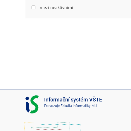
i mezi neaktivními
I
Informační systém VŠTE
S
Provozuje
Fakulta informatiky MU
V
Š
T
E