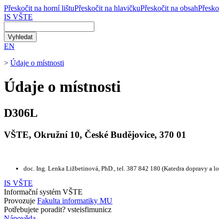
Přeskočit na horní lištu
Přeskočit na hlavičku
Přeskočit na obsah
Přesko
IS VŠTE
EN
>
Údaje o místnosti
Údaje o místnosti
D306L
VŠTE, Okružní 10, České Budějovice, 370 01
doc. Ing. Lenka Ližbetinová, PhD., tel. 387 842 180 (Katedra dopravy a 
IS VŠTE
Informační systém VŠTE
Provozuje
Fakulta informatiky MU
Potřebujete poradit?
v
st
eis
fi
m
un
i
c
z
Nápověda