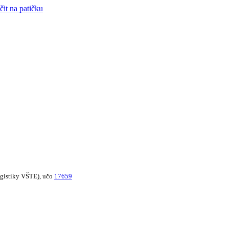
čit na patičku
logistiky VŠTE), učo
17659