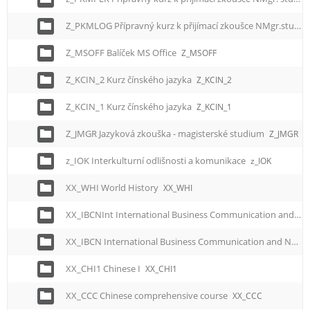
Z_PKMLOG Přípravný kurz k přijímací zkoušce NMgr.studia logistické technologie
Z_MSOFF Balíček MS Office
Z_MSOFF
Z_KCIN_2 Kurz čínského jazyka
Z_KCIN_2
Z_KCIN_1 Kurz čínského jazyka
Z_KCIN_1
Z_JMGR Jazyková zkouška - magisterské studium
Z_JMGR
z_IOK Interkulturní odlišnosti a komunikace
z_IOK
XX_WHI World History
XX_WHI
XX_IBCNInt International Business Communication and Negotiation
XX_IBCN International Business Communication and Negotiation
XX_CHI1 Chinese I
XX_CHI1
XX_CCC Chinese comprehensive course
XX_CCC