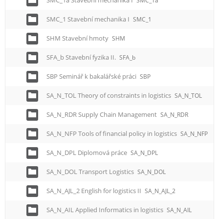
SMC_1a Stavební mechanika I
SMC_1a
SMC_1 Stavební mechanika I
SMC_1
SHM Stavební hmoty
SHM
SFA_b Stavební fyzika II.
SFA_b
SBP Seminář k bakalářské práci
SBP
SA_N_TOL Theory of constraints in logistics
SA_N_TOL
SA_N_RDR Supply Chain Management
SA_N_RDR
SA_N_NFP Tools of financial policy in logistics
SA_N_NFP
SA_N_DPL Diplomová práce
SA_N_DPL
SA_N_DOL Transport Logistics
SA_N_DOL
SA_N_AJL_2 English for logistics II
SA_N_AJL_2
SA_N_AIL Applied Informatics in logistics
SA_N_AIL