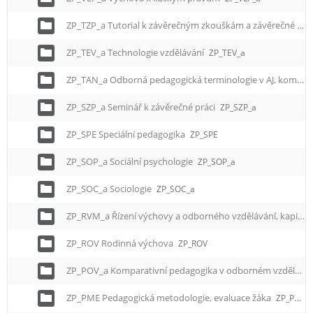
ZP_TZP_a Tutorial k závěrečným zkouškám a závěrečné práci
ZP_TEV_a Technologie vzdělávání
ZP_TEV_a
ZP_TAN_a Odborná pedagogická terminologie v AJ, komparace s NJ
ZP_SZP_a Seminář k závěrečné práci
ZP_SZP_a
ZP_SPE Speciální pedagogika
ZP_SPE
ZP_SOP_a Sociální psychologie
ZP_SOP_a
ZP_SOC_a Sociologie
ZP_SOC_a
ZP_RVM_a Řízení výchovy a odborného vzdělávání, kapitoly ze školského managementu
ZP_ROV Rodinná výchova
ZP_ROV
ZP_POV_a Komparativní pedagogika v odborném vzdělávání
ZP_PME Pedagogická metodologie, evaluace žáka
ZP_PME