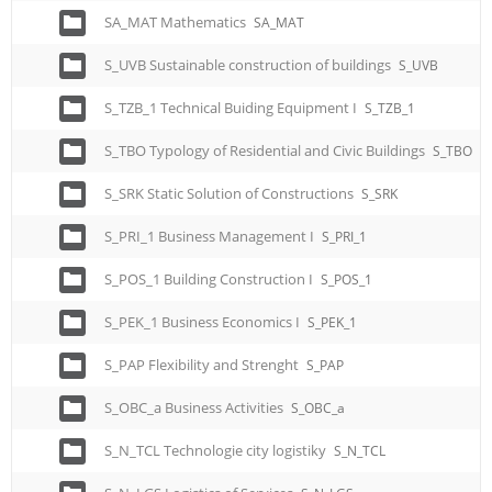
SA_MAT Mathematics
SA_MAT
S_UVB Sustainable construction of buildings
S_UVB
S_TZB_1 Technical Buiding Equipment I
S_TZB_1
S_TBO Typology of Residential and Civic Buildings
S_TBO
S_SRK Static Solution of Constructions
S_SRK
S_PRI_1 Business Management I
S_PRI_1
S_POS_1 Building Construction I
S_POS_1
S_PEK_1 Business Economics I
S_PEK_1
S_PAP Flexibility and Strenght
S_PAP
S_OBC_a Business Activities
S_OBC_a
S_N_TCL Technologie city logistiky
S_N_TCL