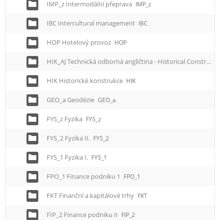
IMP_z Intermodální přeprava
IMP_z
IBC Intercultural management
IBC
HOP Hotelový provoz
HOP
HIK_AJ Technická odborná angličtina - Historical Constructions
HIK Historické konstrukce
HIK
GEO_a Geodézie
GEO_a
FYS_z Fyzika
FYS_z
FYS_2 Fyzika II.
FYS_2
FYS_1 Fyzika I.
FYS_1
FPO_1 Finance podniku 1
FPO_1
FKT Finanční a kapitálové trhy
FKT
FIP_2 Finance podniku II
FIP_2