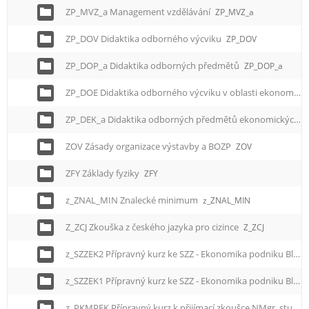
ZP_MVZ_a Management vzdělávání
ZP_MVZ_a
ZP_DOV Didaktika odborného výcviku
ZP_DOV
ZP_DOP_a Didaktika odborných předmětů
ZP_DOP_a
ZP_DOE Didaktika odborného výcviku v oblasti ekonomiky
ZP_DEK_a Didaktika odborných předmětů ekonomických
Z
ZOV Zásady organizace výstavby a BOZP
ZOV
ZFY Základy fyziky
ZFY
z_ZNAL_MIN Znalecké minimum
z_ZNAL_MIN
Z_ZCJ Zkouška z českého jazyka pro cizince
Z_ZCJ
z_SZZEK2 Přípravný kurz ke SZZ - Ekonomika podniku Blok 2
z_SZZEK1 Přípravný kurz ke SZZ - Ekonomika podniku Blok 1
z_PKMPEK Přípravný kurz k přijímací zkoušce NMgr. studia - Podniková ekonomika