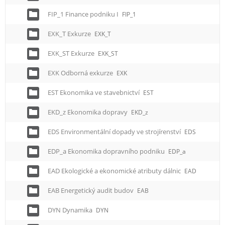
FIP_1 Finance podniku I
FIP_1
EXK_T Exkurze
EXK_T
EXK_ST Exkurze
EXK_ST
EXK Odborná exkurze
EXK
EST Ekonomika ve stavebnictví
EST
EKD_z Ekonomika dopravy
EKD_z
EDS Environmentální dopady ve strojírenství
EDS
EDP_a Ekonomika dopravního podniku
EDP_a
EAD Ekologické a ekonomické atributy dálnic
EAD
EAB Energetický audit budov
EAB
DYN Dynamika
DYN