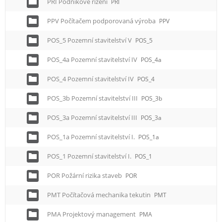
PRI Podnikové řízení
PRI
PPV Počítačem podporovaná výroba
PPV
POS_5 Pozemní stavitelství V
POS_5
POS_4a Pozemní stavitelství IV
POS_4a
POS_4 Pozemní stavitelství IV
POS_4
POS_3b Pozemní stavitelství III
POS_3b
POS_3a Pozemní stavitelství III
POS_3a
POS_1a Pozemní stavitelství I.
POS_1a
POS_1 Pozemní stavitelství I.
POS_1
POR Požární rizika staveb
POR
PMT Počítačová mechanika tekutin
PMT
PMA Projektový management
PMA