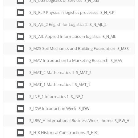
S_N_LGS Logistics of Services
S_N_LGS
S_N_FLP Physics in logistics processes
S_N_FLP
S_N_AJL_2 English for Logistics 2
S_N_AJL_2
S_N_AIL Applied Informatics in logistics
S_N_AIL
S_MZS Soil Mechanics and Building Foundation
S_MZS
S_MAV Introduction to Marketing Research
S_MAV
S_MAT_2 Mathematics II
S_MAT_2
S_MAT_1 Mathematics I
S_MAT_1
S_INF_1 Informatics 1
S_INF_1
S_IDW Introduction Week
S_IDW
S_IBW_H International Business Week - home
S_IBW_H
S_HIK Historical Constructions
S_HIK