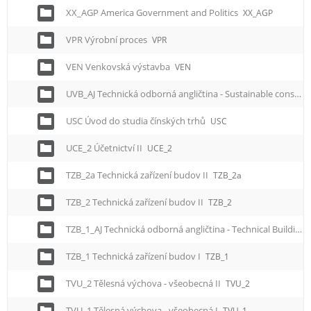
XX_AGP America Government and Politics
XX_AGP
VPR Výrobní proces
VPR
VEN Venkovská výstavba
VEN
UVB_AJ Technická odborná angličtina - Sustainable construction of buildings
USC Úvod do studia čínských trhů
USC
UCE_2 Účetnictví II
UCE_2
TZB_2a Technická zařízení budov II
TZB_2a
TZB_2 Technická zařízení budov II
TZB_2
TZB_1_AJ Technická odborná angličtina - Technical Building Equipment I
TZB_1 Technická zařízení budov I
TZB_1
TVU_2 Tělesná výchova - všeobecná II
TVU_2
TVU_1 Tělesná výchova - všeobecná I
TVU_1