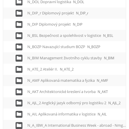
N_DOL Dopravní logistika
N_DOL
N_DIP_r Diplomový projekt
N_DIP_r
N_DIP Diplomový projekt
N_DIP
N_BSL Bezpečnost a spolehlivost v logistice
N_BSL
N_BOZP Navazující studium BOZP
N_BOZP
N_BIM Management životního cyklu stavby
N_BIM
N_ATE_2 Ateliér II.
N_ATE_2
N_AMF Aplikovaná matematika a fyzika
N_AMF
N_AKT Architektonické kreslení a tvorba
N_AKT
N_AJL_2 Anglický jazyk odborný pro logistiku 2
N_AJL_2
N_AIL Aplikovaná informatika v logistice
N_AIL
N_A_IBW_A International Business Week - abroad - Nmgr.