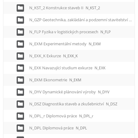
N_KST_2 Konstrukce staveb II
N_KST_2
N_GZP Geotechnika, zakládání a podzemní stavitelství
N_G
N_FLP Fyzika v logistických procesech
N_FLP
N_EXM Experimentální metody
N_EXM
N_EXK_K Exkurze
N_EXK_K
N_EXK Navazující studium exkurze
N_EXK
N_EKM Ekonometrie
N_EKM
N_DYV Dynamické plánování výroby
N_DYV
N_DSZ Diagnostika staveb a zkušebnictví
N_DSZ
N_DPL_r Diplomová práce
N_DPL_r
N_DPL Diplomová práce
N_DPL