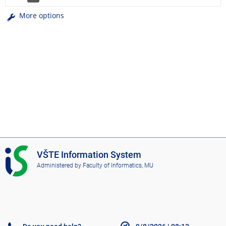
More options
I
VŠTE Information System
S
Administered by
Faculty of Informatics, MU
V
Š
T
E