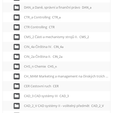
DAN_a Daně, správní a finanční právo
DAN_a
CTR_a Controlling
CTR_a
CTR Controlling
CTR
CMS_2 Části a mechanismy strojů II.
CMS_2
CIN_4a Čínština IV.
CIN_4a
CIN_2a Čínština II.
CIN_2a
CHS_n Chemie
CHS_n
CH_MAM Marketing a management na čínských trzích
CH
CER Cestovní ruch
CER
CAD_3 CAD systémy III
CAD_3
CAD_2_V CAD systémy II - volitelný předmět
CAD_2_V