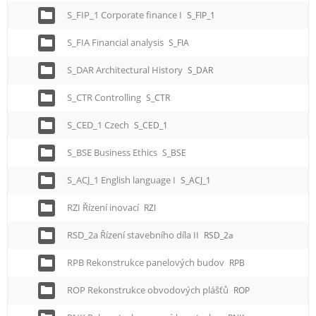
S_FIP_1 Corporate finance I
S_FIP_1
S_FIA Financial analysis
S_FIA
S_DAR Architectural History
S_DAR
S_CTR Controlling
S_CTR
S_CED_1 Czech
S_CED_1
S_BSE Business Ethics
S_BSE
S_ACJ_1 English language I
S_ACJ_1
RZI Řízení inovací
RZI
RSD_2a Řízení stavebního díla II
RSD_2a
RPB Rekonstrukce panelových budov
RPB
ROP Rekonstrukce obvodových plášťů
ROP