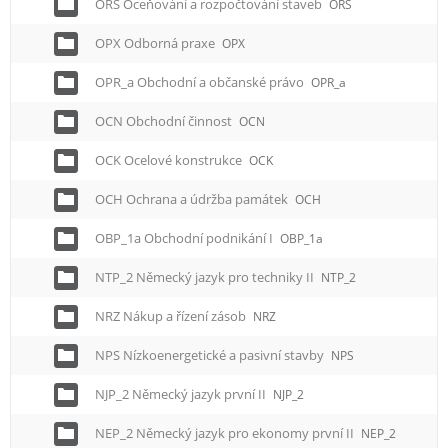
ORS Oceňování a rozpočtování staveb
ORS
OPX Odborná praxe
OPX
OPR_a Obchodní a občanské právo
OPR_a
OCN Obchodní činnost
OCN
OCK Ocelové konstrukce
OCK
OCH Ochrana a údržba památek
OCH
OBP_1a Obchodní podnikání I
OBP_1a
NTP_2 Německý jazyk pro techniky II
NTP_2
NRZ Nákup a řízení zásob
NRZ
NPS Nízkoenergetické a pasivní stavby
NPS
NJP_2 Německý jazyk první II
NJP_2
NEP_2 Německý jazyk pro ekonomy první II
NEP_2