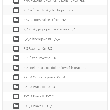
RNK Rekonstrukce nosné konstrukce
RNK
RLZ_a Řízení lidských zdrojů
RLZ_a
RKS Rekonstrukce střech
RKS
RJZ Ruský jazyk pro začátečníky
RJZ
RJA_a Řízení jakosti
RJA_a
RIZ Řízení změn
RIZ
RIN Řízení investic
RIN
RDP Rekonstrukce dokončovacích prací
RDP
PXT_4 Odborná praxe
PXT_4
PXT_3 Praxe III
PXT_3
PXT_2 Praxe II
PXT_2
PXT_1 Praxe I
PXT_1