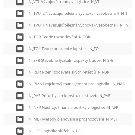
N_VTL Vývojové trendy v logistice
N_VTL
N_TVU_2 Navazující tělesná výchova - všeobecná II
N_TVU_2
N_TVU_1 Navazující tělesná výchova - všeobecná I
N_TVU_1
N_TOR Teorie rozhodování
N_TOR
N_TOL Teorie omezení v logistice
N_TOL
N_SFB Stavebně fyzikální aspekty budov
N_SFB
N_RDR Řízení dodavatelských řetězců
N_RDR
N_PMA Projektový management pro logistiku
N_PMA
N_PAR Poruchy a rekonstrukce staveb
N_PAR
N_NFP Nástroje finanční politiky v logistice
N_NFP
N_MET Metody plánování a prognózování
N_MET
N_LGS Logistika služeb
N_LGS