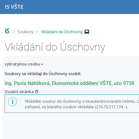
P
P
P
P
IS VŠTE
ř
ř
ř
ř
e
e
e
e
s
s
s
s
k
k
k
k
o
o
o
o
>
>
Soubory
Vkládání do Úschovny
č
č
č
č
i
i
i
i
Vkládání do Úschovny
t
t
t
t
n
n
n
n
a
a
a
a
vybrat jinou osobu
h
h
o
p
o
l
b
a
Soubory se vkládají do Úschovny osobě:
r
a
s
t
n
v
a
i
Ing. Pavla Náhlíková, Ekonomické oddělení VŠTE, učo 9738
í
i
h
č
Osobní stránka
l
č
k
i
k
u
Vkládáte soubor do Úschovny v neautentizovaném režimu. Uži
š
u
zařízení, ze kterého soubor vkládáte (216.73.217.174 - ).
t
u