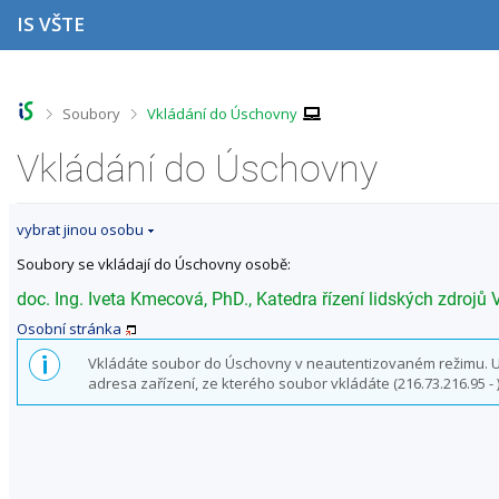
P
P
P
P
IS VŠTE
ř
ř
ř
ř
e
e
e
e
s
s
s
s
k
k
k
k
o
o
o
o
>
>
Soubory
Vkládání do Úschovny
č
č
č
č
i
i
i
i
Vkládání do Úschovny
t
t
t
t
n
n
n
n
a
a
a
a
vybrat jinou osobu
h
h
o
p
o
l
b
a
Soubory se vkládají do Úschovny osobě:
r
a
s
t
n
v
a
i
doc. Ing. Iveta Kmecová, PhD., Katedra řízení lidských zdroj
í
i
h
č
Osobní stránka
l
č
k
i
k
u
Vkládáte soubor do Úschovny v neautentizovaném režimu. Uživ
š
u
adresa zařízení, ze kterého soubor vkládáte (216.73.216.95 - )
t
u