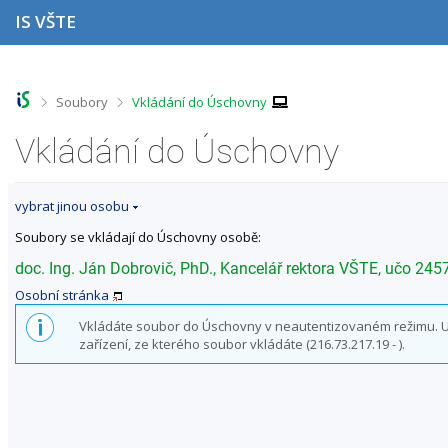
P
P
P
P
IS VŠTE
ř
ř
ř
ř
e
e
e
e
s
s
s
s
k
k
k
k
o
o
o
o
>
>
Soubory
Vkládání do Úschovny
č
č
č
č
i
i
i
i
Vkládání do Úschovny
t
t
t
t
n
n
n
n
a
a
a
a
vybrat jinou osobu
h
h
o
p
o
l
b
a
Soubory se vkládají do Úschovny osobě:
r
a
s
t
n
v
a
i
doc. Ing. Ján Dobrovič, PhD., Kancelář rektora VŠTE, učo 245
í
i
h
č
Osobní stránka
l
č
k
i
k
u
Vkládáte soubor do Úschovny v neautentizovaném režimu. Uživ
š
u
zařízení, ze kterého soubor vkládáte (216.73.217.19 - ).
t
u