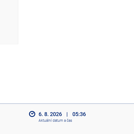
z
i
t
i
k
o
n
y
6. 8. 2026
|
05:36
Aktuální datum a čas