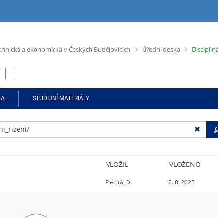
>
>
chnická a ekonomická v Českých Budějovicích
Úřední deska
Discipliná
TE
KA
STUDIJNÍ MATERIÁLY
VLOŽIL
VLOŽENO
Plecitá, D.
2. 8. 2023