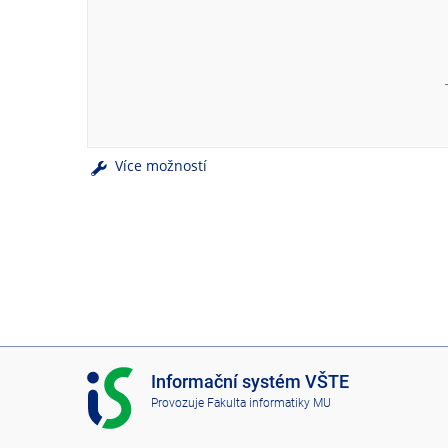
e
n
u
Více možností
I
Informační systém VŠTE
S
Provozuje
Fakulta informatiky MU
V
Š