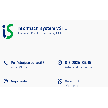
I
Informační systém VŠTE
S
Provozuje
Fakulta informatiky MU
V
Š
T
E
Potřebujete poradit?
8. 8. 2026
|
05:45
vsteis@fi.muni.cz
Aktuální datum a čas
Nápověda
Více o IS
Přístupnost
Klasický IS