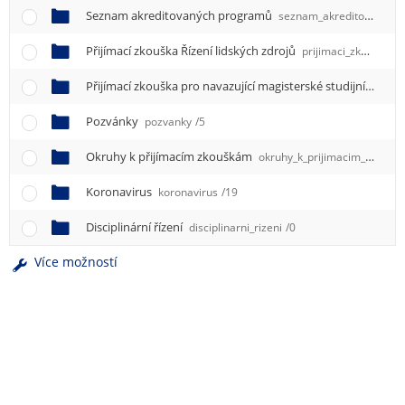
Seznam akreditovaných programů
seznam_akreditovanych_programu
Přijímací zkouška Řízení lidských zdrojů
prijimaci_zkouska_rizeni_lidskych_zdroju
Přijímací zkouška pro navazující magisterské studijní programy vyučované v anglickém jazyce
Pozvánky
pozvanky
/5
Okruhy k přijímacím zkouškám
okruhy_k_prijimacim_zkouskam
Koronavirus
koronavirus
/19
Disciplinární řízení
disciplinarni_rizeni
/0
Více možností