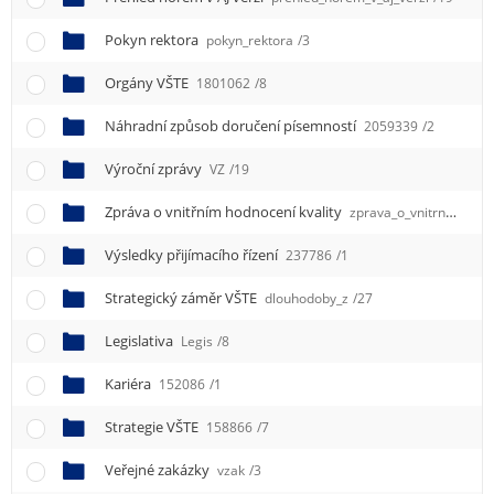
e
n
Pokyn rektora
pokyn_rektora
/3
u
Orgány VŠTE
1801062
/8
Náhradní způsob doručení písemností
2059339
/2
Výroční zprávy
VZ
/19
Zpráva o vnitřním hodnocení kvality
zprava_o_vnitrnim_hodnoceni_kvality
Výsledky přijímacího řízení
237786
/1
Strategický záměr VŠTE
dlouhodoby_z
/27
Legislativa
Legis
/8
Kariéra
152086
/1
Strategie VŠTE
158866
/7
Veřejné zakázky
vzak
/3