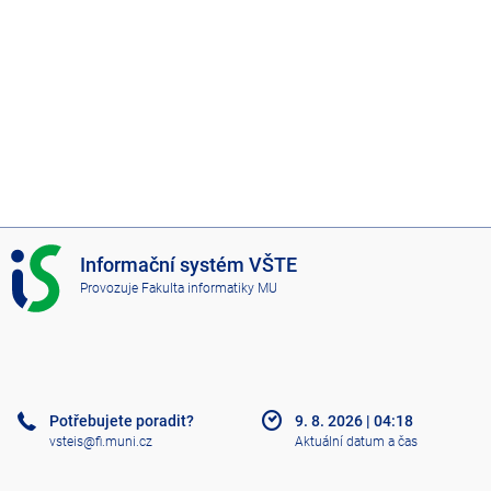
I
Informační systém VŠTE
S
Provozuje
Fakulta informatiky MU
V
Š
T
E
Potřebujete poradit?
9. 8. 2026
|
04:18
vsteis@fi.muni.cz
Aktuální datum a čas