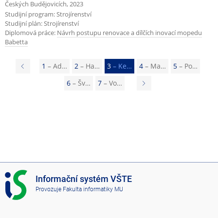
Českých Budějovicích, 2023
Studijní program: Strojírenství
Studijní plán: Strojírenství
Diplomová práce:
Návrh postupu renovace a dílčích inovací mopedu
Babetta
P
1
– Ad…
2
– Ha…
3
– Ke…
4
– Ma…
5
– Po…
ř
6
– Šv…
7
– Vo…
N
e
á
d
s
c
l
h
e
o
d
z
u
I
Informační systém VŠTE
í
j
S
Provozuje
Fakulta informatiky MU
s
V
í
Š
t
c
T