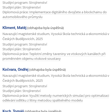
Studijní program: Strojírenství
o
d
Studijní plán: Strojírenství
z
Diplomová práce:
Implementace digitálního dvojčete a blockchainu do
u
automobilového průmyslu
í
j
s
í
Kliment, Matěj
(obhajoba byla úspěšná)
t
Navazující magisterské studium, Vysoká škola technická a ekonomická v
c
Českých Budějovicích, 2025
r
í
Studijní program: Strojírenství
á
s
Studijní plán: Strojírenství
Diplomová práce:
Teplotní změny taveniny ve vtokových kanálech při
n
t
proměnném objemu vtokové soustavy
k
r
a
Kočvara, Ondřej
(obhajoba byla úspěšná)
á
Navazující magisterské studium, Vysoká škola technická a ekonomická v
n
Českých Budějovicích, 2025
k
Studijní program: Strojírenství
Studijní plán: Strojírenství
a
Diplomová práce:
Využití metody numerických simulací pro optimalizaci
odlévání odlitku z litiny metodou spalitelného modelu
Koch, Tomáš
(obhajoba byla úspěšná)