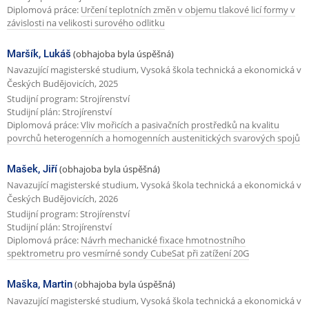
Diplomová práce:
Určení teplotních změn v objemu tlakové licí formy v
závislosti na velikosti surového odlitku
Maršík, Lukáš
(obhajoba byla úspěšná)
Navazující magisterské studium, Vysoká škola technická a ekonomická v
Českých Budějovicích, 2025
Studijní program: Strojírenství
Studijní plán: Strojírenství
Diplomová práce:
Vliv mořicích a pasivačních prostředků na kvalitu
povrchů heterogenních a homogenních austenitických svarových spojů
Mašek, Jiří
(obhajoba byla úspěšná)
Navazující magisterské studium, Vysoká škola technická a ekonomická v
Českých Budějovicích, 2026
Studijní program: Strojírenství
Studijní plán: Strojírenství
Diplomová práce:
Návrh mechanické fixace hmotnostního
spektrometru pro vesmírné sondy CubeSat při zatížení 20G
Maška, Martin
(obhajoba byla úspěšná)
Navazující magisterské studium, Vysoká škola technická a ekonomická v