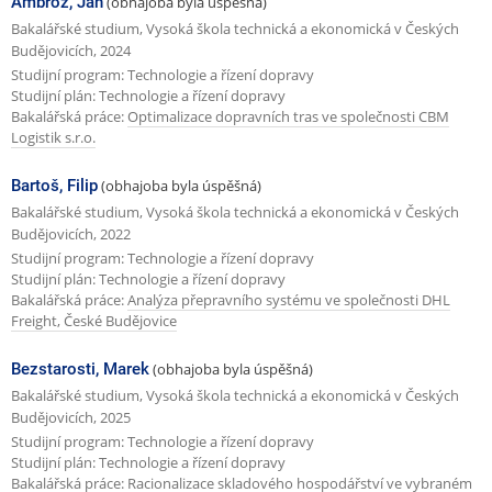
Ambrož, Jan
(obhajoba byla úspěšná)
l
Bakalářské studium, Vysoká škola technická a ekonomická v Českých
Budějovicích, 2024
e
Studijní program: Technologie a řízení dopravy
d
Studijní plán: Technologie a řízení dopravy
Bakalářská práce:
Optimalizace dopravních tras ve společnosti CBM
u
Logistik s.r.o.
j
í
Bartoš, Filip
(obhajoba byla úspěšná)
Bakalářské studium, Vysoká škola technická a ekonomická v Českých
c
Budějovicích, 2022
í
Studijní program: Technologie a řízení dopravy
s
Studijní plán: Technologie a řízení dopravy
Bakalářská práce:
Analýza přepravního systému ve společnosti DHL
t
Freight, České Budějovice
r
Bezstarosti, Marek
(obhajoba byla úspěšná)
á
Bakalářské studium, Vysoká škola technická a ekonomická v Českých
n
Budějovicích, 2025
k
Studijní program: Technologie a řízení dopravy
Studijní plán: Technologie a řízení dopravy
a
Bakalářská práce:
Racionalizace skladového hospodářství ve vybraném