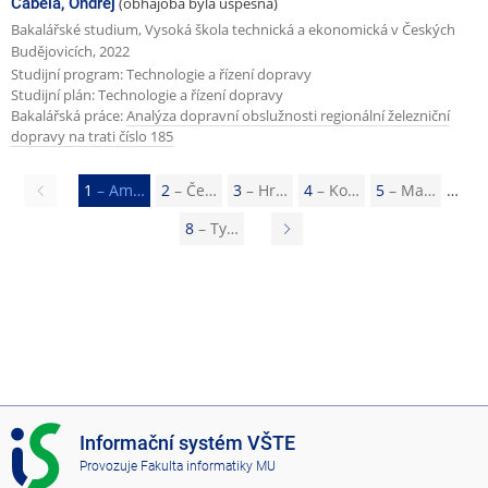
Čábela, Ondřej
(obhajoba byla úspěšná)
Bakalářské studium, Vysoká škola technická a ekonomická v Českých
Budějovicích, 2022
Studijní program: Technologie a řízení dopravy
Studijní plán: Technologie a řízení dopravy
Bakalářská práce:
Analýza dopravní obslužnosti regionální železniční
dopravy na trati číslo 185
Předchozí
1
– Am…
2
– Če…
3
– Hr…
4
– Ko…
5
– Ma…
stránka
8
– Ty…
N
á
s
l
e
d
u
I
Informační systém VŠTE
j
S
Provozuje
Fakulta informatiky MU
V
í