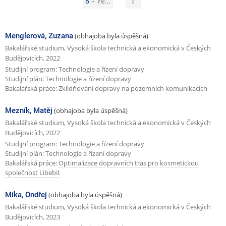
8
– Ye…
N
e
á
d
s
Menglerová, Zuzana
(obhajoba byla úspěšná)
c
l
Bakalářské studium, Vysoká škola technická a ekonomická v Českých
h
Budějovicích, 2022
e
Studijní program: Technologie a řízení dopravy
o
d
Studijní plán: Technologie a řízení dopravy
z
Bakalářská práce:
Zklidňování dopravy na pozemních komunikacích
u
í
j
Mezník, Matěj
(obhajoba byla úspěšná)
s
í
Bakalářské studium, Vysoká škola technická a ekonomická v Českých
t
c
Budějovicích, 2022
Studijní program: Technologie a řízení dopravy
r
í
Studijní plán: Technologie a řízení dopravy
á
s
Bakalářská práce:
Optimalizace dopravních tras pro kosmetickou
společnost Libebit
n
t
k
r
Míka, Ondřej
(obhajoba byla úspěšná)
a
á
Bakalářské studium, Vysoká škola technická a ekonomická v Českých
Budějovicích, 2023
n