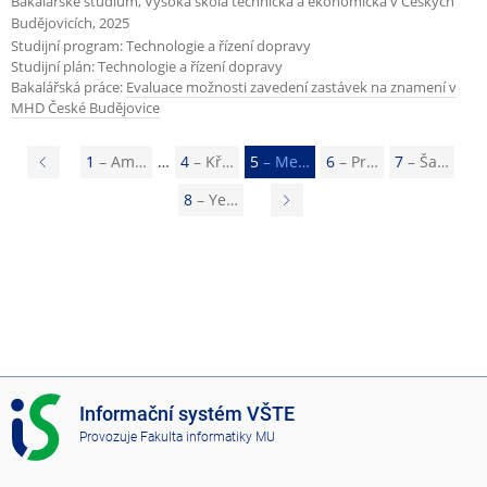
Bakalářské studium, Vysoká škola technická a ekonomická v Českých
Budějovicích, 2025
Studijní program: Technologie a řízení dopravy
Studijní plán: Technologie a řízení dopravy
Bakalářská práce:
Evaluace možnosti zavedení zastávek na znamení v
MHD České Budějovice
P
1
– Am…
4
– Kř…
5
– Me…
6
– Pr…
7
– Ša…
ř
8
– Ye…
N
e
á
d
s
c
l
h
e
o
d
z
u
I
Informační systém VŠTE
í
j
S
Provozuje
Fakulta informatiky MU
s
V
í
Š
t
c