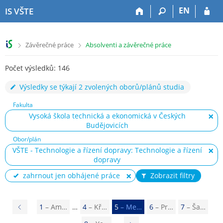
P
P
P
P
EN
IS VŠTE
ř
ř
ř
ř
e
e
e
e
s
s
s
s
>
>
Závěrečné práce
Absolventi a závěrečné práce
k
k
k
k
o
o
o
o
Počet výsledků: 146
č
č
č
č
i
i
i
i
Výsledky se týkají 2 zvolených oborů/plánů studia
t
t
t
t
n
n
n
n
Fakulta
a
a
a
a
Vysoká škola technická a ekonomická v Českých
h
h
o
p
Budějovicích
o
l
b
a
Obor/plán
r
a
s
t
VŠTE - Technologie a řízení dopravy: Technologie a řízení
n
v
a
i
dopravy
í
i
h
č
l
č
k
zahrnout jen obhájené práce
Zobrazit filtry
i
k
u
š
u
t
P
1
– Am…
4
– Kř…
5
– Me…
6
– Pr…
7
– Ša…
u
ř